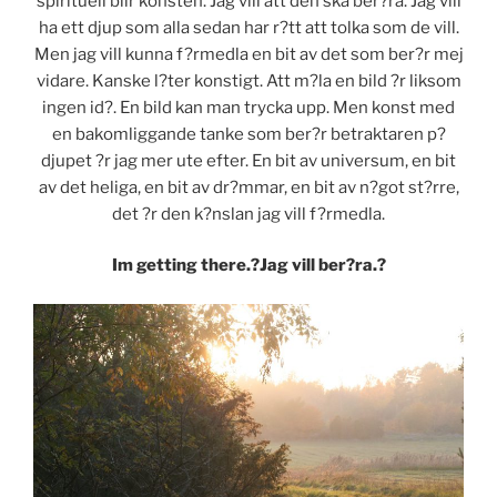
spirituell blir konsten. Jag vill att den ska ber?ra. Jag vill
ha ett djup som alla sedan har r?tt att tolka som de vill.
Men jag vill kunna f?rmedla en bit av det som ber?r mej
vidare. Kanske l?ter konstigt. Att m?la en bild ?r liksom
ingen id?. En bild kan man trycka upp. Men konst med
en bakomliggande tanke som ber?r betraktaren p?
djupet ?r jag mer ute efter. En bit av universum, en bit
av det heliga, en bit av dr?mmar, en bit av n?got st?rre,
det ?r den k?nslan jag vill f?rmedla.
Im getting there.?Jag vill ber?ra.?