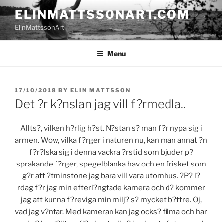
Skip
ELINMATTSSONART.COM
to
ElinMattssonArt
content
Menu
POSTED
17/10/2018
BY
ELIN MATTSSON
ON
Det ?r k?nslan jag vill f?rmedla..
Allts?, vilken h?rlig h?st. N?stan s? man f?r nypa sig i
armen. Wow, vilka f?rger i naturen nu, kan man annat ?n
f?r?lska sig i denna vackra ?rstid som bjuder p?
sprakande f?rger, spegelblanka hav och en frisket som
g?r att ?tminstone jag bara vill vara utomhus. ?P? l?
rdag f?r jag min efterl?ngtade kamera och d? kommer
jag att kunna f?reviga min milj? s? mycket b?ttre. Oj,
vad jag v?ntar. Med kameran kan jag ocks? filma och har