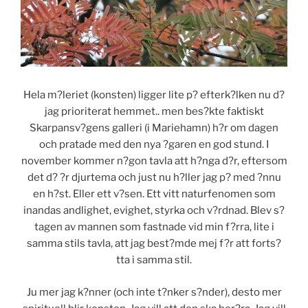
Hela m?leriet (konsten) ligger lite p? efterk?lken nu d?
jag prioriterat hemmet.. men bes?kte faktiskt
Skarpansv?gens galleri (i Mariehamn) h?r om dagen
och pratade med den nya ?garen en god stund. I
november kommer n?gon tavla att h?nga d?r, eftersom
det d? ?r djurtema och just nu h?ller jag p? med ?nnu
en h?st. Eller ett v?sen. Ett vitt naturfenomen som
inandas andlighet, evighet, styrka och v?rdnad. Blev s?
tagen av mannen som fastnade vid min f?rra, lite i
samma stils tavla, att jag best?mde mej f?r att forts?
tta i samma stil.
Ju mer jag k?nner (och inte t?nker s?nder), desto mer