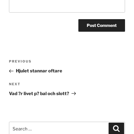
Post
Previous
PREVIOUS
navigation
Post
Hjulet stannar oftare
Next
NEXT
Post
Vad ?r livet p? bal och slott?
Search
Search
for: