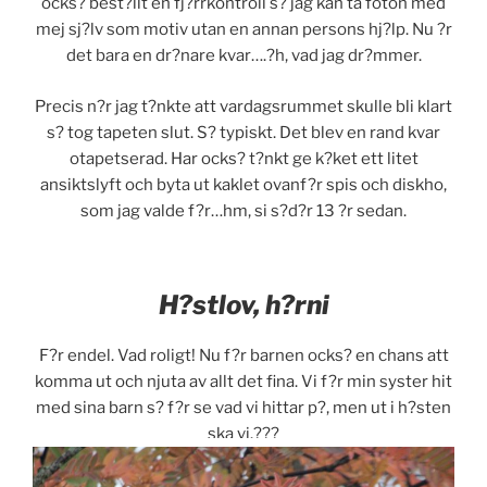
ocks? best?llt en fj?rrkontroll s? jag kan ta foton med
mej sj?lv som motiv utan en annan persons hj?lp. Nu ?r
det bara en dr?nare kvar….?h, vad jag dr?mmer.
Precis n?r jag t?nkte att vardagsrummet skulle bli klart
s? tog tapeten slut. S? typiskt. Det blev en rand kvar
otapetserad. Har ocks? t?nkt ge k?ket ett litet
ansiktslyft och byta ut kaklet ovanf?r spis och diskho,
som jag valde f?r…hm, si s?d?r 13 ?r sedan.
H?stlov, h?rni
F?r endel. Vad roligt! Nu f?r barnen ocks? en chans att
komma ut och njuta av allt det fina. Vi f?r min syster hit
med sina barn s? f?r se vad vi hittar p?, men ut i h?sten
ska vi.???