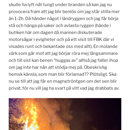
skulle ha lyft nåt tungt under branden så kan jag nu
provocera fram att jag blir benlös om jag står stilla mer
än 1-2h. Då händer något i ländryggen och jag får börja
stå och hänga på saker och avlasta ryggen (hände i
butiken här om dagen då mannen diskuterade
motorsågar i evigheter och på ett visit till FBK där vi
visades runt och bekantade oss med allt). En molande
värk som går mot att jag börjar röra mej långsammare
och till sist kan benen “huggas av” alltså jag faller ihop
om jag inte har nån att stödja mej på. Obeskrivlig
hemsk känsla, som man blir förlamad?? Plötsligt. Ska
nu se till att jag får en magnetröntgen om det sen blir
privat, för nu vill jag ha svart på vitt vad jag drabbats av.