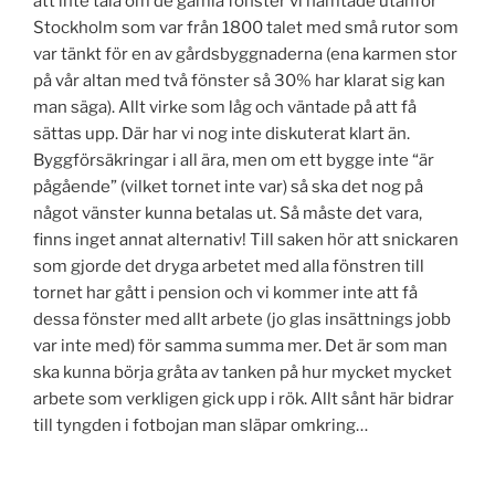
att inte tala om de gamla fönster vi hämtade utanför
Stockholm som var från 1800 talet med små rutor som
var tänkt för en av gårdsbyggnaderna (ena karmen stor
på vår altan med två fönster så 30% har klarat sig kan
man säga). Allt virke som låg och väntade på att få
sättas upp. Där har vi nog inte diskuterat klart än.
Byggförsäkringar i all ära, men om ett bygge inte “är
pågående” (vilket tornet inte var) så ska det nog på
något vänster kunna betalas ut. Så måste det vara,
finns inget annat alternativ! Till saken hör att snickaren
som gjorde det dryga arbetet med alla fönstren till
tornet har gått i pension och vi kommer inte att få
dessa fönster med allt arbete (jo glas insättnings jobb
var inte med) för samma summa mer. Det är som man
ska kunna börja gråta av tanken på hur mycket mycket
arbete som verkligen gick upp i rök. Allt sånt här bidrar
till tyngden i fotbojan man släpar omkring…