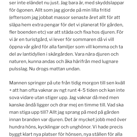
ser inte eländet nu just. Jag bara är, med skyddslappar
för ögonen. Allt som jag gjorde på min lilla fritid
(eftersom jag jobbat massor senaste året allt för att
släpa hem extra pengar för det vi planerat för gården,
fler boenden etc) var att städa och fixa hos djuren. För
vi är en turistgård, vi lever för sommaren då vi vill
öppna vår gård för alla familjer som vill komma och ta
del av lantidyllen i skärgården. Vara nära djuren och
naturen, kunna andas och åka härifrån med lugnare
pulsslag. Nu drogs mattan undan.
Mannen springer på ute från tidig morgon till sen kväll
+ att han ofta vaknar av ngt runt 4-5 tiden och kan inte
sova vidare utan stiger upp. Jag vaknar då med men
kanske ändå ligger och drar mej en timme till. Vad ska
man stiga upp till? Allt jag sprang på med på gården
innan branden var djuren. Det är mycket jobb med över
hundra höns, kycklingar och unghönor. Vi hade precis
byggt klart nya platser för hönsen, nya ställen för alla