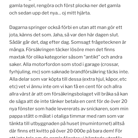
gamla tegel, rengöra och först plocka ner det gamla
och sedan upp det nya… oj mitt hjärta.
Dagarna springer också förbi en utan att man gör ett
jota, känns det som. Jaha, så var den här dagen slut.
Sådär går det, dag efter dag. Somsagt frågetecknen är
många. Försäkringen täcker lösöre men det finns
maxtak för olika kategorier såsom “antikt” och andra
saker. Alla motorfordon som stod i garage (crossar,
fyrhjuling, mc) som saknade brandförsäkring täcks inte.
Alla delar som var köpta till dessa (extra hjul, kåpor, etc
etc) vet vi ännu inte om vi kan få en cent för och allra
allra värst är att om försäkringsbolaget vill bråka så kan
de säga att de inte tänker betala en cent för de över 20
nya fönster som hade levererats av snickaren, som min
pappa stått o målat i otaliga timmar med ram som var
tänkta till utbyggnaden på huset (mumintornet) alltså
där finns ett kvitto på över 20 000e på bara dem! För