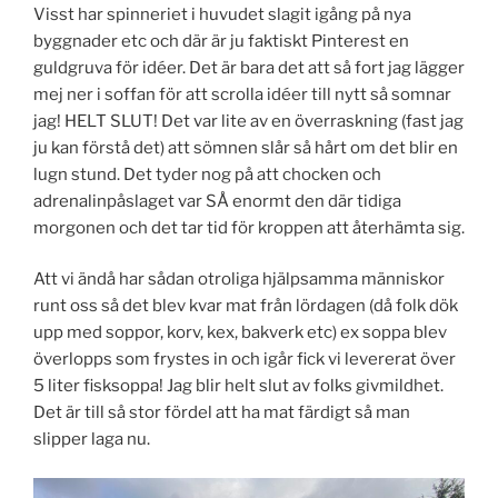
Visst har spinneriet i huvudet slagit igång på nya
byggnader etc och där är ju faktiskt Pinterest en
guldgruva för idéer. Det är bara det att så fort jag lägger
mej ner i soffan för att scrolla idéer till nytt så somnar
jag! HELT SLUT! Det var lite av en överraskning (fast jag
ju kan förstå det) att sömnen slår så hårt om det blir en
lugn stund. Det tyder nog på att chocken och
adrenalinpåslaget var SÅ enormt den där tidiga
morgonen och det tar tid för kroppen att återhämta sig.
Att vi ändå har sådan otroliga hjälpsamma människor
runt oss så det blev kvar mat från lördagen (då folk dök
upp med soppor, korv, kex, bakverk etc) ex soppa blev
överlopps som frystes in och igår fick vi levererat över
5 liter fisksoppa! Jag blir helt slut av folks givmildhet.
Det är till så stor fördel att ha mat färdigt så man
slipper laga nu.