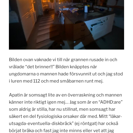
Bilden ovan vaknade vi till när grannen rusade in och
vrålade “det brinner!!” Bilden knäpptes när
ungdomarna o mannen hade försvunnit ut och jag stod
i luren med 112 och med småbarnen runt mej.
Apatin är somsagt lite av en överraskning och mannen
känner inte riktigt igen mej… Jag som är en “ADHD:are”
som aldrig är stilla, har nu stillnat, men somsagt har
säkert en del fysiologiska orsaker där med. Mitt “läkar-
utsagda-eventuella-diskbråck” (ej röntgat) har också
börjat bråka och fast jag inte minns eller vet att jag