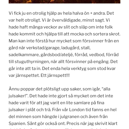
Vi fick ju en otrolig hjälp av hela halva ön + andra. Det
var helt otroligt. Vi är överväldigade, minst sagt. Vi
hade haft många veckor av slit och släp om inte folk
hade kommit och hjälpa till att mocka och sortera skrot.
Man kan inte förstå hur mycket som försvinner från en
gård när verkstad/garage, ladugård, stall,
sadelkammare, gårdsbod/ateljé, förråd, vedbod, förråd
till stuguthyrningen, när allt försvinner på engång. Det
går inte att ta in. Det enda hela verktyg som stod kvar
var järnspettet. Ett järnspett!!!
Ännu poppar det plötsligt upp saker, som igår, “alla
julsaker!”. Det hade inte gjort så mycket om det inte
hade varit för att jag varit en lite samlare på fina
julsaker i plåt och trä. Från vår London tid fanns en hel
del minnen som hängde i julgranen och även från
Spanien. Sånt gör också ont. Precis när jag skrivit klart