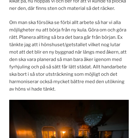
kikat på, nu hoppas vi och ber för att vi kunde få plocka
ner den, där finns sten och material så det räcker.
Om man ska försöka se förbi allt arbete så har vi alla
möjligheter nu att börja från ny kula. Göra om och göra
rätt. Planera allting så bra det bara går från början. Ex
tänkte jag att i hönshuset/getstallet vilket nog lutar
mot att det blir en ny byggnad när längs med åkern, att
den ska vara planerad så man bara åker igenom med
fyrhjuling och på så sätt får lätt städat. Allt handarbete
ska bort i så stor utsträckning som möjligt och det
harmoniserar också mycket bättre med den utökning
av höns vi hade tänkt.