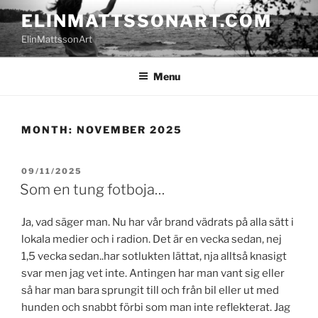
Skip
ELINMATTSSONART.COM
to
ElinMattssonArt
content
Menu
MONTH:
NOVEMBER 2025
POSTED
09/11/2025
ON
Som en tung fotboja…
Ja, vad säger man. Nu har vår brand vädrats på alla sätt i
lokala medier och i radion. Det är en vecka sedan, nej
1,5 vecka sedan..har sotlukten lättat, nja alltså knasigt
svar men jag vet inte. Antingen har man vant sig eller
så har man bara sprungit till och från bil eller ut med
hunden och snabbt förbi som man inte reflekterat. Jag