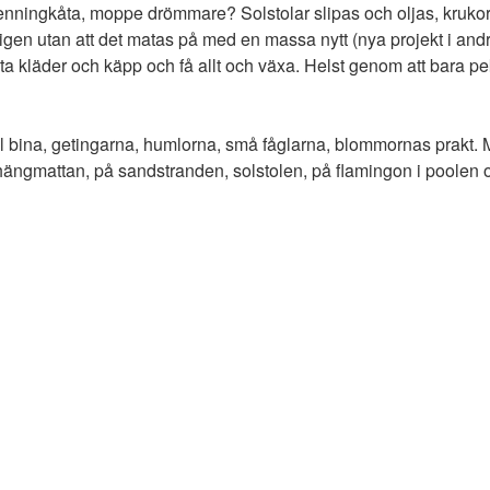
 penningkåta, moppe drömmare? Solstolar slipas och oljas, krukor
igen utan att det matas på med en massa nytt (nya projekt i andr
i vita kläder och käpp och få allt och växa. Helst genom att bara
n till bina, getingarna, humlorna, små fåglarna, blommornas prakt.
 i hängmattan, på sandstranden, solstolen, på flamingon i poolen 