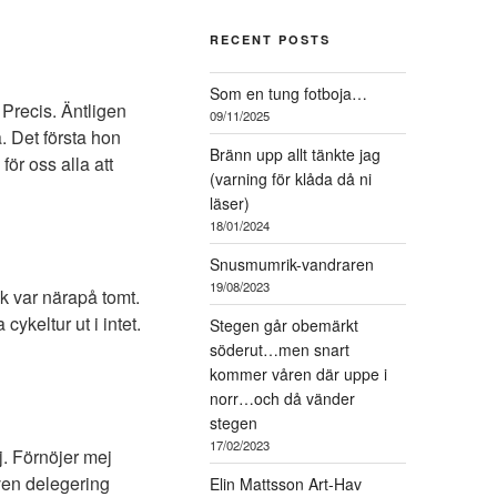
RECENT POSTS
Som en tung fotboja…
 Precis. Äntligen
09/11/2025
. Det första hon
Bränn upp allt tänkte jag
ör oss alla att
(varning för klåda då ni
läser)
18/01/2024
Snusmumrik-vandraren
19/08/2023
k var närapå tomt.
cykeltur ut i intet.
Stegen går obemärkt
söderut…men snart
kommer våren där uppe i
norr…och då vänder
stegen
17/02/2023
j. Förnöjer mej
ven delegering
Elin Mattsson Art-Hav