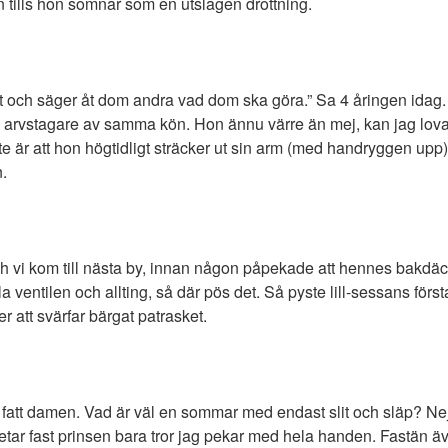
n tills hon somnar som en utslagen drottning.
tt och säger åt dom andra vad dom ska göra.” Sa 4 åringen idag.
m en arvstagare av samma kön. Hon ännu värre än mej, kan jag lova
r att hon högtidligt sträcker ut sin arm (med handryggen upp) f
.
ch vi kom till nästa by, innan någon påpekade att hennes bakdäc
 ventilen och allting, så där pös det. Så pyste lill-sessans första 
ter att svärfar bärgat patrasket.
t fatt damen. Vad är väl en sommar med endast slit och släp? Ne
betar fast prinsen bara tror jag pekar med hela handen. Fastän ä