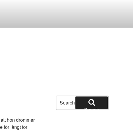
Search
for:
Search
på att hon drömmer
för långt för