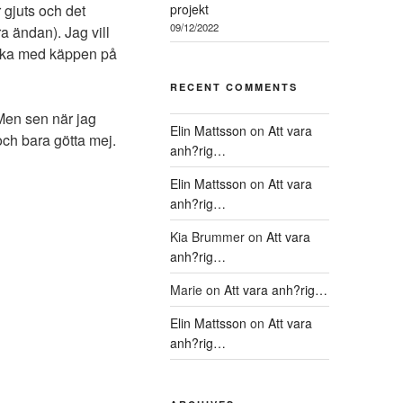
 gjuts och det
projekt
09/12/2022
a ändan). Jag vill
 peka med käppen på
RECENT COMMENTS
 Men sen när jag
Elin Mattsson
on
Att vara
och bara götta mej.
anh?rig…
Elin Mattsson
on
Att vara
anh?rig…
Kia Brummer
on
Att vara
anh?rig…
Marie
on
Att vara anh?rig…
Elin Mattsson
on
Att vara
anh?rig…