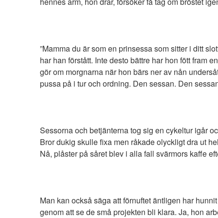
hennes arm, hon drar, försöker få tag om bröstet ige
”Mamma du är som en prinsessa som sitter i ditt slo
har han förstått. Inte desto bättre har hon fött fra
gör om morgnarna när hon bärs ner av nån undersåte ä
pussa på i tur och ordning. Den sessan. Den sessan
Sessorna och betjänterna tog sig en cykeltur igår o
Bror dukig skulle fixa men råkade olyckligt dra ut hela
Nå, plåster på såret blev i alla fall svärmors kaffe ef
Man kan också säga att förnuftet äntligen har hunni
genom att se de små projekten bli klara. Ja, hon ar