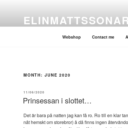
Skip
to
ELINMATTSSONA
content
ElinMattssonArt
Webshop
Contact me
A
MONTH:
JUNE 2020
POSTED
11/06/2020
ON
Prinsessan i slottet…
Det är bara på natten jag kan få ro. Ro till en klar ta
nåt hemskt om storebror) å då finns ingen återvändo