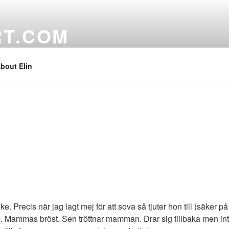
RT.COM
bout Elin
nke. Precis när jag lagt mej för att sova så tjuter hon till (säker 
. Mammas bröst. Sen tröttnar mamman. Drar sig tillbaka men inte 