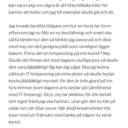
kan vara rolig om några år att titta tillbaka eller för
barnen att kolla i om jag till exempel skulle gå och dö.
Jag lovade berätta tidigare om hur en tavla tar form
eftersom jag nu fått en ny beställning och snart ska
sätta tänderna i den så tänkte jag passa på och dela
med mej om det gedigna jobb som verkligen ligger
bakom. Finns det en timpenning på min konst? Nej.
Skulle det finnas det med dagens slutliga pris så skulle
den vara jäääääkligt låg kan jag säga. Ska jag kunna
sätta en IT timpenning på mina alster så skulle tavlan
kosta jäääääkligt mycket, för den är inte gjord på tre-
fyra timmar (som dagens pris landar på i jämförelse
med IT timpeng). Så jo, nej tar alldeles för lite betalt
och inget träsk jag ska fastna i.. utan gör det nu här på
sidan om när lillan sover. När ändå kreativiteten lite
lyser med sin frånvaro med tanke på någon ny serie
konst.