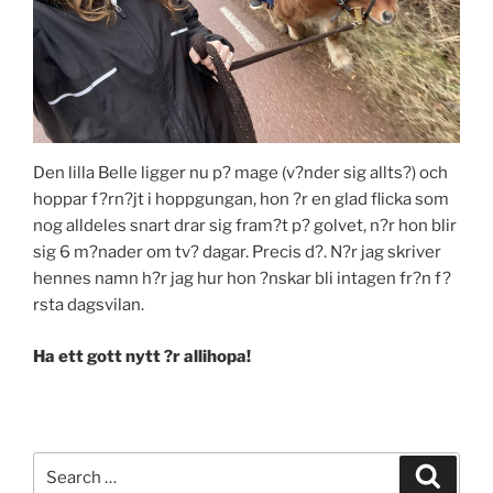
Den lilla Belle ligger nu p? mage (v?nder sig allts?) och
hoppar f?rn?jt i hoppgungan, hon ?r en glad flicka som
nog alldeles snart drar sig fram?t p? golvet, n?r hon blir
sig 6 m?nader om tv? dagar. Precis d?. N?r jag skriver
hennes namn h?r jag hur hon ?nskar bli intagen fr?n f?
rsta dagsvilan.
Ha ett gott nytt ?r allihopa!
Search
Search
for: