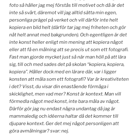
foto så håller jag mej förstås till motivet och då är det
inte så svårt, däremot vill jag alltid sätta min egen,
personliga prägel på verket och vill därför inte helt
kopiera en bild helt (därför tar jag mej friheten och gör
nåt helt annat med bakgrunden). Och egentligen är det
inte konst heller enligt min mening att kopiera något
eller att få en målning att se precis ut som ett fotografi.
Fast man gjorde mycket just så när man höll på att lära
sig, till och med sades det på skolan “kopiera, kopiera,
kopiera”. Håller dock med en lärare där, var i ligger
konsten att måla som ett fotografi? Var är kreativiteten
i det? Visst, du visar din enastående förmåga i
skicklighet, men vad mer? Konst är kontext. Man vill
förmedla något med konst, inte bara måla av något.
Därför gör jag nu endast några undantag då jag är
mammaledig och idéerna haltar då det kommer till
djupare kontext. Ger det mej något personligen att
göra avmålningar? svar: nej.