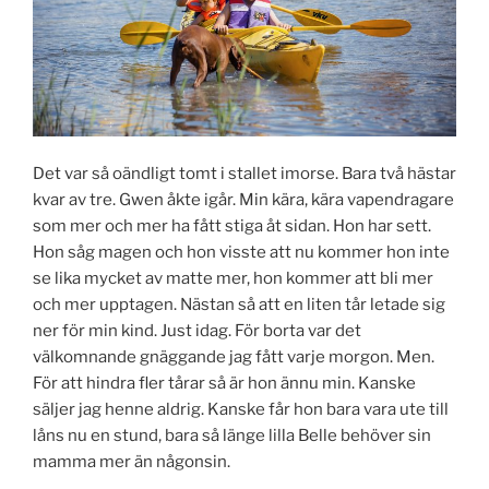
Det var så oändligt tomt i stallet imorse. Bara två hästar
kvar av tre. Gwen åkte igår. Min kära, kära vapendragare
som mer och mer ha fått stiga åt sidan. Hon har sett.
Hon såg magen och hon visste att nu kommer hon inte
se lika mycket av matte mer, hon kommer att bli mer
och mer upptagen. Nästan så att en liten tår letade sig
ner för min kind. Just idag. För borta var det
välkomnande gnäggande jag fått varje morgon. Men.
För att hindra fler tårar så är hon ännu min. Kanske
säljer jag henne aldrig. Kanske får hon bara vara ute till
låns nu en stund, bara så länge lilla Belle behöver sin
mamma mer än någonsin.