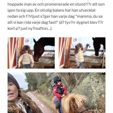
hoppade man av och promenerade en stund f?r att sen
igen ta sig upp. En otrolig balans har han utvecklat
redan och f?rtjust s?ger han varje dag “mamma, du sa
att vi kan rida varje dag fast!” (d? tyv?rr dygnet blev f?r
kort p? just ny?rsafton…).