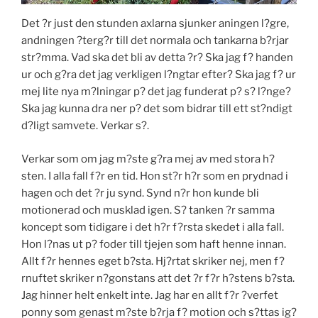
Det ?r just den stunden axlarna sjunker aningen l?gre,
andningen ?terg?r till det normala och tankarna b?rjar
str?mma. Vad ska det bli av detta ?r? Ska jag f? handen
ur och g?ra det jag verkligen l?ngtar efter? Ska jag f? ur
mej lite nya m?lningar p? det jag funderat p? s? l?nge?
Ska jag kunna dra ner p? det som bidrar till ett st?ndigt
d?ligt samvete. Verkar s?.
Verkar som om jag m?ste g?ra mej av med stora h?
sten. I alla fall f?r en tid. Hon st?r h?r som en prydnad i
hagen och det ?r ju synd. Synd n?r hon kunde bli
motionerad och musklad igen. S? tanken ?r samma
koncept som tidigare i det h?r f?rsta skedet i alla fall.
Hon l?nas ut p? foder till tjejen som haft henne innan.
Allt f?r hennes eget b?sta. Hj?rtat skriker nej, men f?
rnuftet skriker n?gonstans att det ?r f?r h?stens b?sta.
Jag hinner helt enkelt inte. Jag har en allt f?r ?verfet
ponny som genast m?ste b?rja f? motion och s?ttas ig?