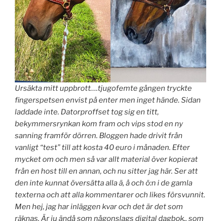
Ursäkta mitt uppbrott….tjugofemte gången tryckte
fingerspetsen envist på enter men inget hände. Sidan
laddade inte. Datorproffset tog sig en titt,
bekymmersrynkan kom fram och vips stod en ny
sanning framför dörren. Bloggen hade drivit från
vanligt “test” till att kosta 40 euro i månaden. Efter
mycket om och men så var allt material över kopierat
från en host till en annan, och nu sitter jag här. Ser att
den inte kunnat översätta alla ä, å och ö:n i de gamla
texterna och att alla kommentarer och likes försvunnit.
Men hej, jag har inläggen kvar och det är det som
räknas. Är ju ändå som någonslags digital dagbok.. som