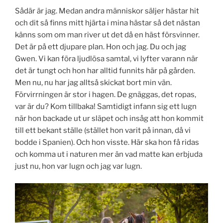
Sådär är jag. Medan andra människor säljer hästar hit
och dit så finns mitt hjärta i mina hästar så det nästan
känns som om man river ut det då en häst försvinner.
Det är på ett djupare plan. Hon och jag. Du och jag
Gwen. Vi kan föra ljudlösa samtal, vi lyfter varann när
det är tungt och hon har alltid funnits här på gården.
Men nu, nu har jag alltså skickat bort min vän.
Förvirrningen är stor i hagen. De gnäggas, det ropas,
var är du? Kom tillbaka! Samtidigt infann sig ett lugn
när hon backade ut ur släpet och insåg att hon kommit
till ett bekant ställe (stället hon varit på innan, då vi
bodde i Spanien). Och hon visste. Här ska hon få ridas
och komma ut i naturen mer än vad matte kan erbjuda
just nu, hon var lugn och jag var lugn.