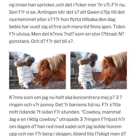
ng innan han spricker..och det r?cker mer ?n v?l. F?r nu.
Sen f?r vi se. Antingen blir det s? att Gwen s?ljs till det
nya hemmet eller s? f?r hon flytta tillbaka den dag
bebis har vuxit sig st?rre och mera tid finns igen. Tiden
f?r utvisa. Men det k?nns ?nd? som en stor l?ttnad. N?
gonstans. Och d? f?r det bli s?.
K?nns som om jag nu helt ska koncentrera mej p? 3 ?
ringen och v?r ponny. Det ?r barnens tid nu. F?r s?tta
mitt ridande ?t sidan f?r stunden. “Cowboy, mamma!
Jag e en riktig cowboy.” utropade 3 ?ringen f?rtjust h?r
om dagen d? han red med sadel och jag ledde honom
upp och ner f?r berg i skogen, ibland lite l?skigt men d?