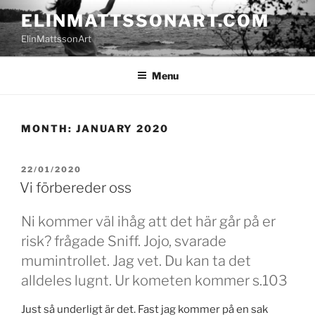
Skip
ELINMATTSSONART.COM
to
ElinMattssonArt
content
Menu
MONTH:
JANUARY 2020
POSTED
22/01/2020
ON
Vi förbereder oss
Ni kommer väl ihåg att det här går på er
risk? frågade Sniff. Jojo, svarade
mumintrollet. Jag vet. Du kan ta det
alldeles lugnt. Ur kometen kommer s.103
Just så underligt är det. Fast jag kommer på en sak