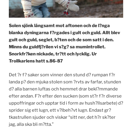
Solen sjönk långsamt mot aftonen och de l?nga
blanka dyningarna f?rgades i gult och guld. Allt blev
gult och guld, seglet, b?ten och de som satt i den.
Minns du guldfj?rilen vi s?g? sa mumintrollet.
Snorkfr?ken nickade, tr?tt och lycklig. Ur
Trollkarlens hatt s.86-87
Det ?r f? saker som vinner den stund d? rumpan f?r
landa p? den mjuka stolen som ?rvts av farfar, stunden
d? alla barnen luftas och hemmet drar bekl?mmande
efter andan. F?r efter den sucken (som st?r f?r diverse
uppoffringar och upptar tid i form av hush?llsarbete) d?
sprider sig ett lugn, ett v?lbeh?vt lugn. Endast gr?
tkastrullen sjuder och viskar “sitt ner, det h?r sk?ter
jag, alla ska bli m?tta.”