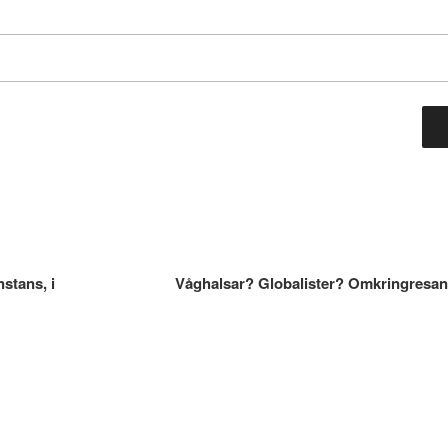
nstans, i
Våghalsar? Globalister? Omkringresa