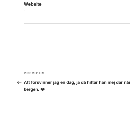
Website
Post
Previous
PREVIOUS
navigation
Post
Att försvinner jag en dag, ja då hittar han mej där nå
bergen. ❤️