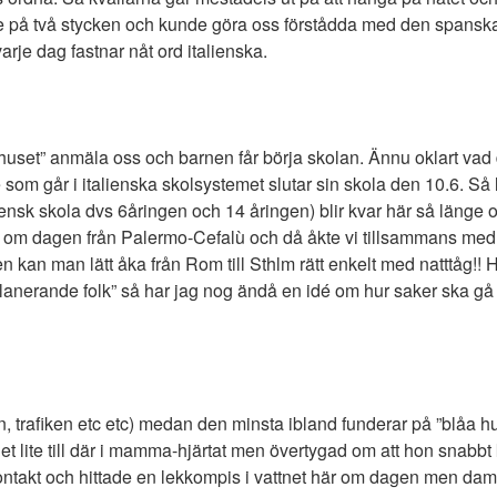
tade på två stycken och kunde göra oss förstådda med den spanska
arje dag fastnar nåt ord italienska.
unhuset” anmäla oss och barnen får börja skolan. Ännu oklart vad 
 som går i italienska skolsystemet slutar sin skola den 10.6. Så l
aliensk skola dvs 6åringen och 14 åringen) blir kvar här så länge
här om dagen från Palermo-Cefalù och då åkte vi tillsammans m
n kan man lätt åka från Rom till Sthlm rätt enkelt med natttåg!! Hä
planerande folk” så har jag nog ändå en idé om hur saker ska gå ti
, trafiken etc etc) medan den minsta ibland funderar på ”blåa hu
t lite till där i mamma-hjärtat men övertygad om att hon snabbt
a kontakt och hittade en lekkompis i vattnet här om dagen men d