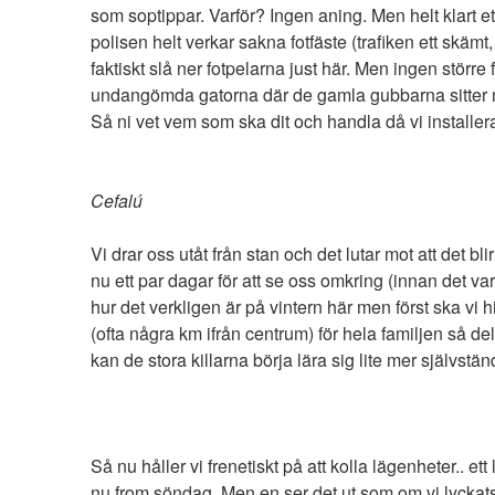
som soptippar. Varför? Ingen aning. Men helt klart e
polisen helt verkar sakna fotfäste (trafiken ett skäm
faktiskt slå ner fotpelarna just här. Men ingen större f
undangömda gatorna där de gamla gubbarna sitter med 
Så ni vet vem som ska dit och handla då vi installerat
Cefalú
Vi drar oss utåt från stan och det lutar mot att det blir
nu ett par dagar för att se oss omkring (innan det va
hur det verkligen är på vintern här men först ska vi hi
(ofta några km ifrån centrum) för hela familjen så dela
kan de stora killarna börja lära sig lite mer själ
Så nu håller vi frenetiskt på att kolla lägenheter.. ett
nu from söndag. Men en ser det ut som om vi lyckats