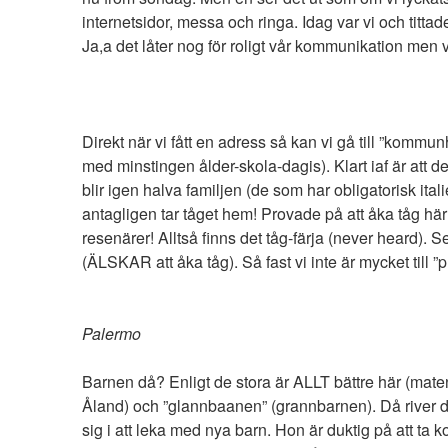
internetsidor, messa och ringa. Idag var vi och tit
Ja,a det låter nog för roligt vår kommunikation men v
Direkt när vi fått en adress så kan vi gå till ”komm
med minstingen ålder-skola-dagis). Klart iaf är att de
blir igen halva familjen (de som har obligatorisk it
antagligen tar tåget hem! Provade på att åka tåg 
resenärer! Alltså finns det tåg-färja (never heard). Se
(ÄLSKAR att åka tåg). Så fast vi inte är mycket till ”
Palermo
Barnen då? Enligt de stora är ALLT bättre här (maten
Åland) och ”glannbaanen” (grannbarnen). Då river de
sig i att leka med nya barn. Hon är duktig på att t