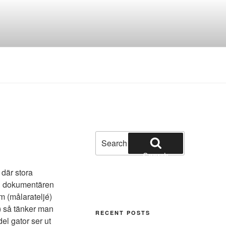
Search
for:
Search
 där stora
 i dokumentären
m (målarateljé)
?) så tänker man
RECENT POSTS
el gator ser ut