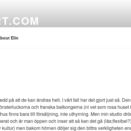
RT.COM
bout Elin
å att de kan ändras helt. I vårt fall har det gjort just så. Den
fönsterluckorna och franska balkongerna (ni vet som rosa huset
s finns bara till försäljning, inte uthyrning. Men min studio drö
planerat och är man öppen och inser att så kan det gå (läs;flexibel
v kultur) men bakom hörnen döljer sig den bittra verkligheten end