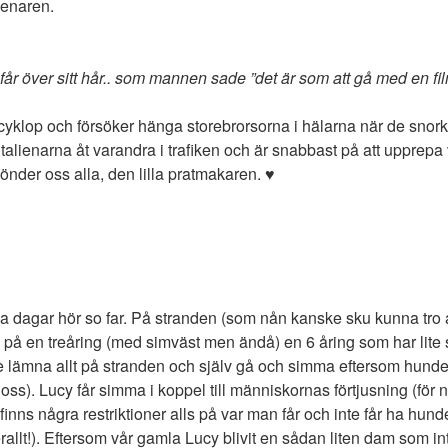
lienaren.
r över sitt hår.. som mannen sade ”det är som att gå med en fil
yklop och försöker hänga storebrorsorna i hälarna när de snorkla
talienarna åt varandra i trafiken och är snabbast på att upprepa 
önder oss alla, den lilla pratmakaren. ♥️
åda dagar hör so far. På stranden (som nån kanske sku kunna tro 
å en treåring (med simväst men ändå) en 6 åring som har lite sv
te lämna allt på stranden och själv gå och simma eftersom hund
s). Lucy får simma i koppel till människornas förtjusning (för nej
inns några restriktioner alls på var man får och inte får ha hund
erallt!). Eftersom vår gamla Lucy blivit en sådan liten dam som i