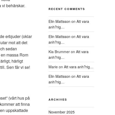
 vi behärskar.
RECENT COMMENTS
Elin Mattsson
on
Att vara
anh?rig…
de erbjuder (oklar
Elin Mattsson
on
Att vara
utar mot att det
anh?rig…
 och sedan
Kia Brummer
on
Att vara
ed en massa Rom
anh?rig…
rligt, härligt
ll. Sen får vi se!
Marie
on
Att vara anh?rig…
Elin Mattsson
on
Att vara
anh?rig…
set” (vårt hus på
ARCHIVES
 kommer att finna
amen uppskattade
November 2025