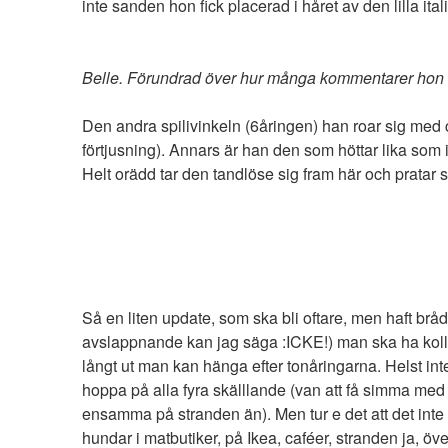
inte sanden hon fick placerad i håret av den lilla ita
Belle. Förundrad över hur många kommentarer hon få
Den andra spilivinkeln (6åringen) han roar sig med c
förtjusning). Annars är han den som höttar lika som i
Helt orädd tar den tandlöse sig fram här och pratar s
Så en liten update, som ska bli oftare, men haft br
avslappnande kan jag säga :ICKE!) man ska ha koll p
långt ut man kan hänga efter tonåringarna. Helst in
hoppa på alla fyra skälllande (van att få simma med os
ensamma på stranden än). Men tur e det att det inte f
hundar i matbutiker, på Ikea, caféer, stranden ja, öv