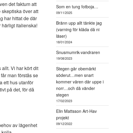
ven det faktum att
Som en tung fotboja…
 skeptiska över att
09/11/2025
g har hittat de där
Bränn upp allt tänkte jag
ärligt italienska!
(varning för klåda då ni
läser)
18/01/2024
Snusmumrik-vandraren
19/08/2023
allt. Vi har kört dit
Stegen går obemärkt
 får man förstås se
söderut…men snart
kommer våren där uppe i
a ett hus utanför
norr…och då vänder
ivt på det, för då
stegen
17/02/2023
Elin Mattsson Art-Hav
projekt
09/12/2022
 i behov av lägenhet
 kolla