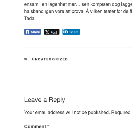
ensam i en lägenhet mer… sen kompisen dog lägger ho
halsband igen vore att prova. Å vilken teater för de 
Tada!
Post
Share
Share
CATEGORIES
UNCATEGORIZED
Leave a Reply
Your email address will not be published.
Required 
Comment
*