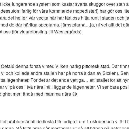
tt icke fungerande system som kastar svarta skuggor över stan ä
t, dessutom farlig för våra kommande mopedister!) här gör oss lite
ara det heller, vår vecka här har lärt oss hitta runt i staden och ja
de där härliga speglarna, järnstolarna…ja, ni vet allt det där h
 oss (för vidareforsling till Westergårds).
 Cefalú denna första vinter. Vilken härlig pittoresk stad. Där finns 
r vi och kollade andra ställen här på norra sidan av Sicilen). Sen
tta lägenheter. För det är det enda vettiga… att istället för att hyr
r vi på oss i två nära intill liggande lägenheter. Vi ser bara posit
vständighet men ändå med mamma nära 😉
 litet problem är att de flesta blir lediga from 1 oktober och vi är
 ordna. Så kvällarna går mestadels ut på att hänga på nätet och