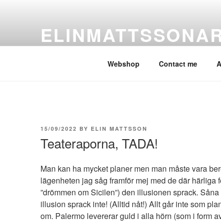
Skip
to
ELINMATTSSONA
content
ElinMattssonArt
Webshop
Contact me
A
POSTED
15/09/2022
BY
ELIN MATTSSON
ON
Teateraporna, TADA!
Man kan ha mycket planer men man måste vara beredd p
lägenheten jag såg framför mej med de där härliga 
”drömmen om Sicilen”) den illusionen sprack. Såna hu
illusion sprack inte! (Alltid nåt!) Allt går inte som 
om. Palermo levererar guld i alla hörn (som i form a