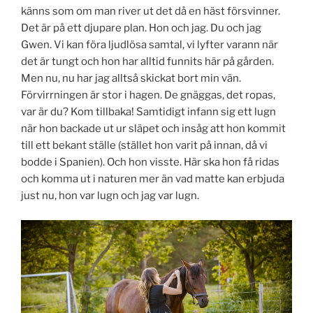
känns som om man river ut det då en häst försvinner.
Det är på ett djupare plan. Hon och jag. Du och jag
Gwen. Vi kan föra ljudlösa samtal, vi lyfter varann när
det är tungt och hon har alltid funnits här på gården.
Men nu, nu har jag alltså skickat bort min vän.
Förvirrningen är stor i hagen. De gnäggas, det ropas,
var är du? Kom tillbaka! Samtidigt infann sig ett lugn
när hon backade ut ur släpet och insåg att hon kommit
till ett bekant ställe (stället hon varit på innan, då vi
bodde i Spanien). Och hon visste. Här ska hon få ridas
och komma ut i naturen mer än vad matte kan erbjuda
just nu, hon var lugn och jag var lugn.