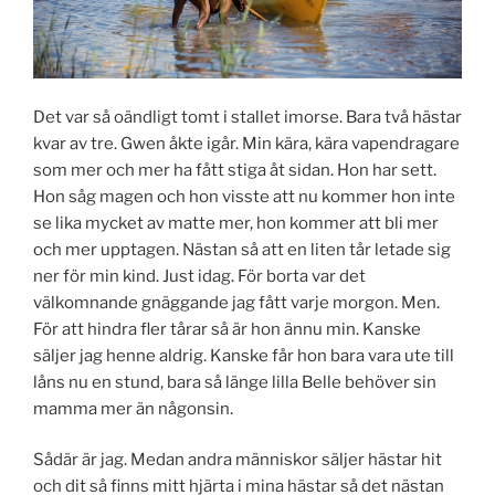
Det var så oändligt tomt i stallet imorse. Bara två hästar
kvar av tre. Gwen åkte igår. Min kära, kära vapendragare
som mer och mer ha fått stiga åt sidan. Hon har sett.
Hon såg magen och hon visste att nu kommer hon inte
se lika mycket av matte mer, hon kommer att bli mer
och mer upptagen. Nästan så att en liten tår letade sig
ner för min kind. Just idag. För borta var det
välkomnande gnäggande jag fått varje morgon. Men.
För att hindra fler tårar så är hon ännu min. Kanske
säljer jag henne aldrig. Kanske får hon bara vara ute till
låns nu en stund, bara så länge lilla Belle behöver sin
mamma mer än någonsin.
Sådär är jag. Medan andra människor säljer hästar hit
och dit så finns mitt hjärta i mina hästar så det nästan