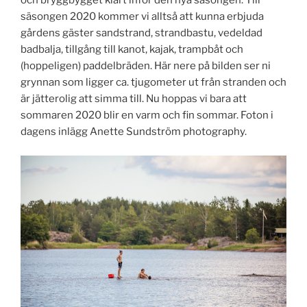
och bryggbygget klart inför den nya säsongen. Till
säsongen 2020 kommer vi alltså att kunna erbjuda
gårdens gäster sandstrand, strandbastu, vedeldad
badbalja, tillgång till kanot, kajak, trampbåt och
(hoppeligen) paddelbräden. Här nere på bilden ser ni
grynnan som ligger ca. tjugometer ut från stranden och
är jätterolig att simma till. Nu hoppas vi bara att
sommaren 2020 blir en varm och fin sommar. Foton i
dagens inlägg Anette Sundström photography.