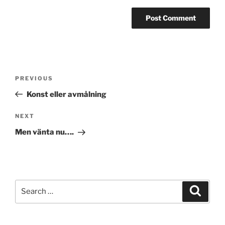
Post
Previous
PREVIOUS
navigation
Post
Konst eller avmålning
Next
NEXT
Post
Men vänta nu….
Search
Search
for: