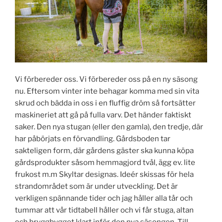
Vi förbereder oss. Vi förbereder oss på en ny säsong
nu. Eftersom vinter inte behagar komma med sin vita
skrud och bädda in oss i en fluffig dröm så fortsätter
maskineriet att gå på fulla varv. Det händer faktiskt
saker. Den nya stugan (eller den gamla), den tredje, där
har påbörjats en förvandling. Gårdsboden tar
sakteligen form, där gårdens gäster ska kunna köpa
gårdsprodukter såsom hemmagjord tvål, ägg ev. lite
frukost m.m Skyltar designas. Ideér skissas för hela
strandområdet som är under utveckling. Det är
verkligen spännande tider och jag håller alla tår och
tummar att vår tidtabell håller och vi får stuga, altan