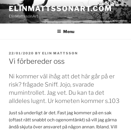
Skip
ELINMATTSSONART.COM
to
ElinMattssonArt
content
Menu
POSTED
22/01/2020
BY
ELIN MATTSSON
ON
Vi förbereder oss
Ni kommer väl ihåg att det här går på er
risk? frågade Sniff. Jojo, svarade
mumintrollet. Jag vet. Du kan ta det
alldeles lugnt. Ur kometen kommer s.103
Just så underligt är det. Fast jag kommer på en sak
(oftast rätt snabbt och ogenomtänkt) så vill jag gärna
ändå skjuta över ansvaret på någon annan. Ibland. Vill