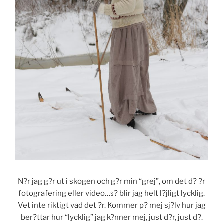
N?r jag g?r ut i skogen och g?r min “grej”, om det d? ?r
fotografering eller video…s? blir jag helt l?jligt lycklig.
Vet inte riktigt vad det ?r. Kommer p? mej sj?lv hur jag
ber?ttar hur “lycklig” jag k?nner mej, just d?r, just d?.