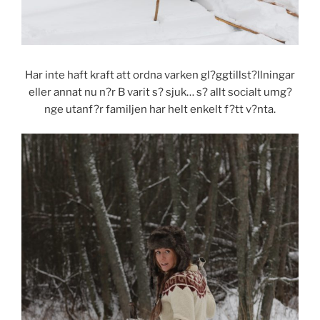
Har inte haft kraft att ordna varken gl?ggtillst?llningar
eller annat nu n?r B varit s? sjuk… s? allt socialt umg?
nge utanf?r familjen har helt enkelt f?tt v?nta.