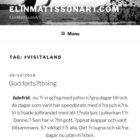
Skip
ELINMATTSSONART.COM
to
ElinMattssonArt
content
Menu
TAG:
#VISITALAND
POSTED
26/12/2018
ON
God forts?ttning
Julefrid
.. nu ?r vi ig?ng med jullov n?gra dagar till och
de dagar som varit har spenderats med n?ra och k?ra.
Vi b?rjade julfirandet med att t?nda ljus i julkyrkan f?r
Danne.
? Sen har vi ?tit gott, ?ppnat klappar och varit
tillsammans. S? viktigt f?r alla. Det ?r lugna och sk?na
dagar nu utan m?sten.