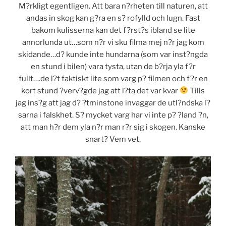
M?rkligt egentligen. Att bara n?rheten till naturen, att
andas in skog kan g?ra en s? rofylld och lugn. Fast
bakom kulisserna kan det f?rst?s ibland se lite
annorlunda ut…som n?r vi sku filma mej n?r jag kom
skidande…d? kunde inte hundarna (som var inst?ngda
en stund i bilen) vara tysta, utan de b?rja yla f?r
fullt….de l?t faktiskt lite som varg p? filmen och f?r en
kort stund ?verv?gde jag att l?ta det var kvar
Tills
jag ins?g att jag d? ?tminstone invaggar de utl?ndska l?
sarna i falskhet. S? mycket varg har vi inte p? ?land ?n,
att man h?r dem yla n?r man r?r sig i skogen. Kanske
snart? Vem vet.