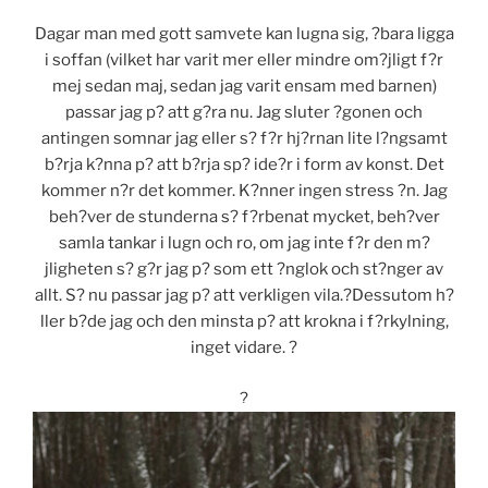
Dagar man med gott samvete kan lugna sig, ?bara ligga
i soffan (vilket har varit mer eller mindre om?jligt f?r
mej sedan maj, sedan jag varit ensam med barnen)
passar jag p? att g?ra nu. Jag sluter ?gonen och
antingen somnar jag eller s? f?r hj?rnan lite l?ngsamt
b?rja k?nna p? att b?rja sp? ide?r i form av konst. Det
kommer n?r det kommer. K?nner ingen stress ?n. Jag
beh?ver de stunderna s? f?rbenat mycket, beh?ver
samla tankar i lugn och ro, om jag inte f?r den m?
jligheten s? g?r jag p? som ett ?nglok och st?nger av
allt. S? nu passar jag p? att verkligen vila.?Dessutom h?
ller b?de jag och den minsta p? att krokna i f?rkylning,
inget vidare. ?
?