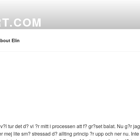
RT.COM
bout Elin
?l tur det d? vi ?r mitt i processen att f? gr?set balat. Nu g?r 
ner mej lite sm? stressad d? allting princip ?r upp och ner nu. Inte 