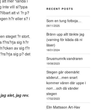
 att mer “landa i
inte vill sl?ppa
RECENT POSTS
lbart att vi ?r p?
gen h?r eller s? i
Som en tung fotboja…
09/11/2025
Bränn upp allt tänkte jag
en steget ?r stort.
(varning för klåda då ni
a f?rs?rja sig h?r
läser)
 h?cken av sig f?r
18/01/2024
f?rs?rja sig p? det
Snusmumrik-vandraren
19/08/2023
Stegen går obemärkt
söderut…men snart
kommer våren där uppe i
norr…och då vänder
stegen
ag slet, jag rev.
17/02/2023
Elin Mattsson Art-Hav