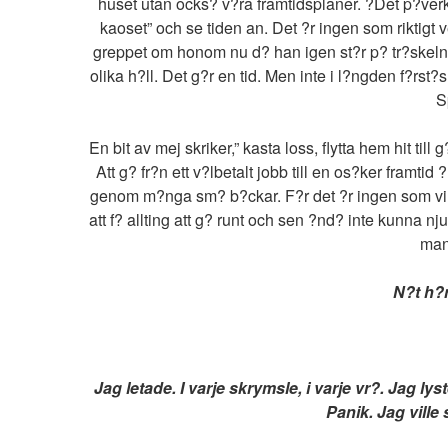
huset utan ocks? v?ra framtidsplaner. ?Det p?verk
kaoset” och se tiden an. Det ?r ingen som riktigt
greppet om honom nu d? han igen st?r p? tr?skeln f?r 
olika h?ll. Det g?r en tid. Men inte i l?ngden f?rst
S
En bit av mej skriker,” kasta loss, flytta hem hit til
Att g? fr?n ett v?lbetalt jobb till en os?ker framtid 
genom m?nga sm? b?ckar. F?r det ?r ingen som vill p
att f? allting att g? runt och sen ?nd? inte kunna nj
man 
N?t h?n
Jag letade. I varje skrymsle, i varje vr?. Jag l
Panik. Jag ville