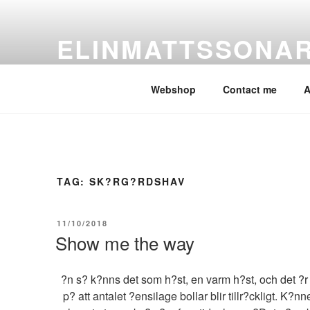
Skip
to
ELINMATTSSONA
content
ElinMattssonArt
Webshop
Contact me
A
TAG:
SK?RG?RDSHAV
POSTED
11/10/2018
ON
Show me the way
?n s? k?nns det som h?st, en varm h?st, och det ?r v
p? att antalet ?ensilage bollar blir tillr?ckligt. K?n