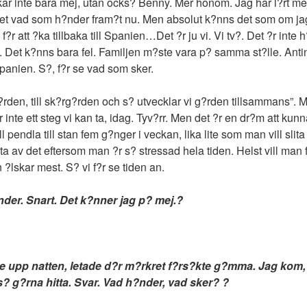
ar inte bara mej, utan ocks? Benny. Mer honom. Jag har l?rt mej
 vet vad som h?nder fram?t nu. Men absolut k?nns det som om jag 
att ?ka tillbaka till Spanien…Det ?r ju vi. Vi tv?. Det ?r inte h?l
?s. Det k?nns bara fel. Familjen m?ste vara p? samma st?lle. Antin
panien. S?, f?r se vad som sker.
l g?rden, till sk?rg?rden och s? utvecklar vi g?rden tillsammans”. M
?r inte ett steg vi kan ta, idag. Tyv?rr. Men det ?r en dr?m att kunn
endla till stan fem g?nger i veckan, lika lite som man vill slita
uta av det eftersom man ?r s? stressad hela tiden. Helst vill man 
?lskar mest. S? vi f?r se tiden an.
der. Snart. Det k?nner jag p? mej.?
yste upp natten, letade d?r m?rkret f?rs?kte g?mma. Jag kom, j
 s? g?rna hitta. Svar. Vad h?nder, vad sker? ?