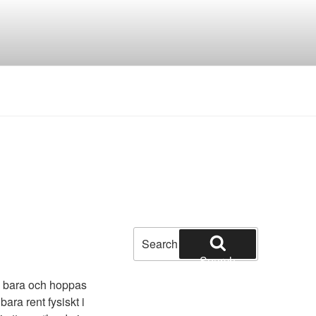
Search
for:
Search
jag bara och hoppas
bara rent fysiskt i