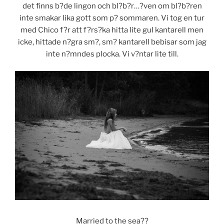
det finns b?de lingon och bl?b?r…?ven om bl?b?ren
inte smakar lika gott som p? sommaren. Vi tog en tur
med Chico f?r att f?rs?ka hitta lite gul kantarell men
icke, hittade n?gra sm?, sm? kantarell bebisar som jag
inte n?mndes plocka. Vi v?ntar lite till.
Married to the sea??