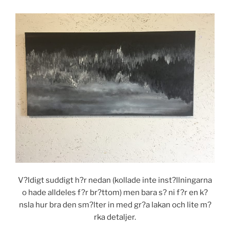
V?ldigt suddigt h?r nedan (kollade inte inst?llningarna
o hade alldeles f?r br?ttom) men bara s? ni f?r en k?
nsla hur bra den sm?lter in med gr?a lakan och lite m?
rka detaljer.