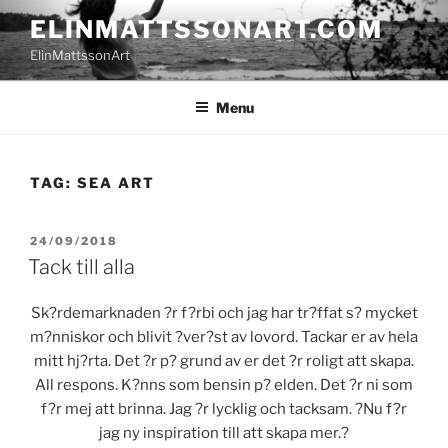
Skip
ELINMATTSSONART.COM
to
ElinMattssonArt
content
Menu
TAG:
SEA ART
POSTED
24/09/2018
ON
Tack till alla
Sk?rdemarknaden ?r f?rbi och jag har tr?ffat s? mycket
m?nniskor och blivit ?ver?st av lovord. Tackar er av hela
mitt hj?rta. Det ?r p? grund av er det ?r roligt att skapa.
All respons. K?nns som bensin p? elden. Det ?r ni som
f?r mej att brinna. Jag ?r lycklig och tacksam. ?Nu f?r
jag ny inspiration till att skapa mer.
?