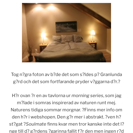
Tog n?gra foton av b?de det som s?ldes p? Granlunda
g?rd och det som fortfarande pryder v?ggarna d?r.?
H?r ovan ?r en av tavlorna ur
morning series
, som jag
m?lade i somras inspirerad av naturen runt mej.
Naturens tidiga sommar morgnar. ?Finns mer info om
den h?r i webshopen. Den g?r mer i abstrakt. ?ven h?
st?gat ?
Soulmate
finns kvar men tror kanske inte det l?
nge till d? g?rdens ?garinna fallit f?r den men ingen r?d