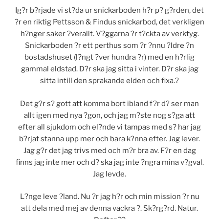
Ig?r b?rjade vi st?da ur snickarboden h?r p? g?rden, det
?r en riktig Pettsson & Findus snickarbod, det verkligen
h?nger saker ?verallt. V?ggarna ?r t?ckta av verktyg.
Snickarboden ?r ett perthus som ?r ?nnu ?ldre ?n
bostadshuset (l?ngt ?ver hundra ?r) med en h?rlig
gammal eldstad. D?r ska jag sitta i vinter. D?r ska jag
sitta intill den sprakande elden och fixa.?
Det g?r s? gott att komma bort ibland f?r d? ser man
allt igen med nya ?gon, och jag m?ste nog s?ga att
efter all sjukdom och el?nde vi tampas med s? har jag
b?rjat stanna upp mer och bara k?nna efter. Jag lever.
Jag g?r det jag trivs med och m?r bra av. F?r en dag
finns jag inte mer och d? ska jag inte ?ngra mina v?gval.
Jag levde.
L?nge leve ?land. Nu ?r jag h?r och min mission ?r nu
att dela med mej av denna vackra ?. Sk?rg?rd. Natur.