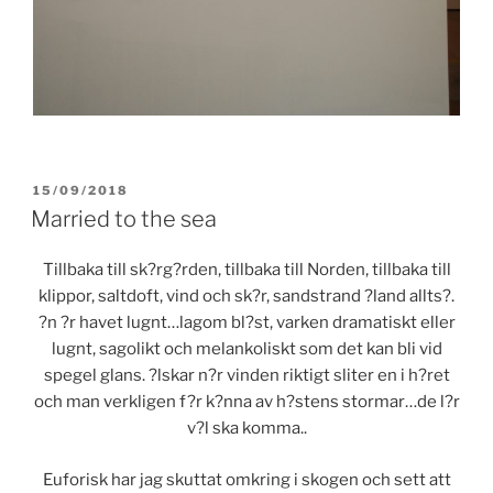
POSTED
15/09/2018
ON
Married to the sea
Tillbaka till sk?rg?rden, tillbaka till Norden, tillbaka till
klippor, saltdoft, vind och sk?r, sandstrand ?land allts?.
?n ?r havet lugnt…lagom bl?st, varken dramatiskt eller
lugnt, sagolikt och melankoliskt som det kan bli vid
spegel glans. ?lskar n?r vinden riktigt sliter en i h?ret
och man verkligen f?r k?nna av h?stens stormar…de l?r
v?l ska komma..
Euforisk har jag skuttat omkring i skogen och sett att