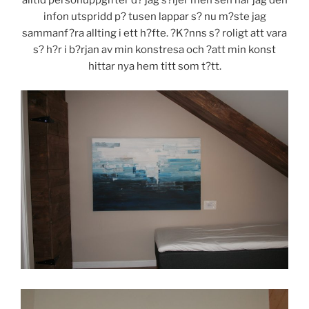
alltid personuppgifter d? jag s?ljer men sen har jag den
infon utspridd p? tusen lappar s? nu m?ste jag
sammanf?ra allting i ett h?fte. ?K?nns s? roligt att vara
s? h?r i b?rjan av min konstresa och ?att min konst
hittar nya hem titt som t?tt.