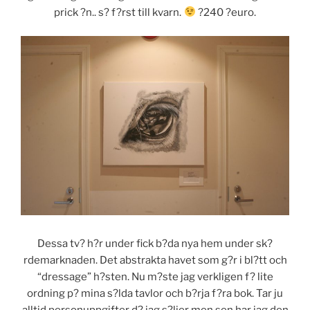
prick ?n.. s? f?rst till kvarn.
?240 ?euro.
Dessa tv? h?r under fick b?da nya hem under sk?
rdemarknaden. Det abstrakta havet som g?r i bl?tt och
“dressage” h?sten. Nu m?ste jag verkligen f? lite
ordning p? mina s?lda tavlor och b?rja f?ra bok. Tar ju