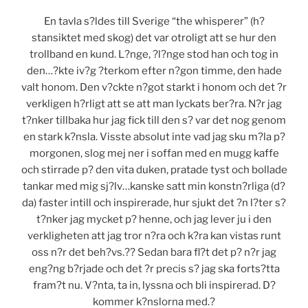
En tavla s?ldes till Sverige “the whisperer” (h?
stansiktet med skog) det var otroligt att se hur den
trollband en kund. L?nge, ?l?nge stod han och tog in
den…?kte iv?g ?terkom efter n?gon timme, den hade
valt honom. Den v?ckte n?got starkt i honom och det ?r
verkligen h?rligt att se att man lyckats ber?ra. N?r jag
t?nker tillbaka hur jag fick till den s? var det nog genom
en stark k?nsla. Visste absolut inte vad jag sku m?la p?
morgonen, slog mej ner i soffan med en mugg kaffe
och stirrade p? den vita duken, pratade tyst och bollade
tankar med mig sj?lv…kanske satt min konstn?rliga (d?
da) faster intill och inspirerade, hur sjukt det ?n l?ter s?
t?nker jag mycket p? henne, och jag lever ju i den
verkligheten att jag tror n?ra och k?ra kan vistas runt
oss n?r det beh?vs.?
? Sedan bara fl?t det p? n?r jag
eng?ng b?rjade och det ?r precis s? jag ska forts?tta
fram?t nu. V?nta, ta in, lyssna och bli inspirerad. D?
kommer k?nslorna med.?