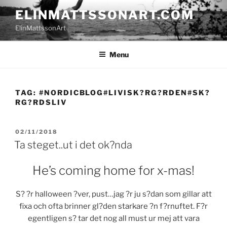
Skip
ELINMATTSSONART.COM
to
ElinMattssonArt
content
Menu
TAG:
#NORDICBLOG#LIVISK?RG?RDEN#SK?
RG?RDSLIV
POSTED
02/11/2018
ON
Ta steget..ut i det ok?nda
He’s coming home for x-mas!
S? ?r halloween ?ver, pust…jag ?r ju s?dan som gillar att
fixa och ofta brinner gl?den starkare ?n f?rnuftet. F?r
egentligen s? tar det nog all must ur mej att vara