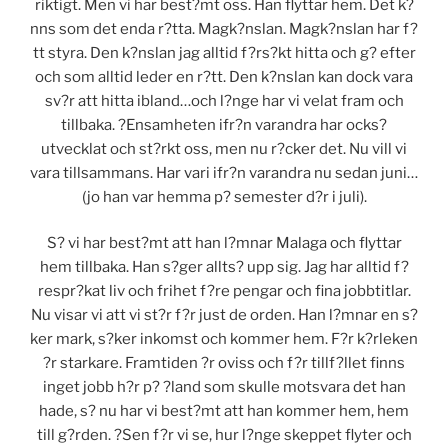
riktigt. Men vi har best?mt oss. Han flyttar hem. Det k?
nns som det enda r?tta. Magk?nslan. Magk?nslan har f?
tt styra. Den k?nslan jag alltid f?rs?kt hitta och g? efter
och som alltid leder en r?tt. Den k?nslan kan dock vara
sv?r att hitta ibland…och l?nge har vi velat fram och
tillbaka. ?Ensamheten ifr?n varandra har ocks?
utvecklat och st?rkt oss, men nu r?cker det. Nu vill vi
vara tillsammans. Har vari ifr?n varandra nu sedan juni…
(jo han var hemma p? semester d?r i juli).
S? vi har best?mt att han l?mnar Malaga och flyttar
hem tillbaka. Han s?ger allts? upp sig. Jag har alltid f?
respr?kat liv och frihet f?re pengar och fina jobbtitlar.
Nu visar vi att vi st?r f?r just de orden. Han l?mnar en s?
ker mark, s?ker inkomst och kommer hem. F?r k?rleken
?r starkare. Framtiden ?r oviss och f?r tillf?llet finns
inget jobb h?r p? ?land som skulle motsvara det han
hade, s? nu har vi best?mt att han kommer hem, hem
till g?rden. ?Sen f?r vi se, hur l?nge skeppet flyter och