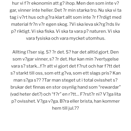
hur vi f?r ekonomin att g? ihop. Men den som inte v?
gar, vinner inte heller. Det ?r min starka tro. Nu ska vi ta
tag i v?rt hus och g?ra klart allt som inte ?r f?rdigt med
material fr?n v?r egen skog. ?Vi ska leva sk?rg?rds liv
p? riktigt. Vi ska fiska. Vi ska ta vara p? naturen. Vi ska
vara fysiska och vara mycket utomhus.
Allting l?ser sig. S? ?r det. S? har det alltid gjort. Den
som v?gar vinner, s? ?r det. Hur kan min ?vertygelse
vara s? stark…f?r att vi gjort det f?rut och har f?tt det
s? starkt till oss, som ett g?va, som ett slags pris? Kan
man s?ga s?? ?Tar man steget ut i total ovisshet s?
brukar det finnas en stor osynlig hand som “rewardar”
(vad heter det?) och “f?r” en r?tt… F?rst?r ni? V?ga lita
p? ovisshet. V?ga v?ga. B?ra eller brista, han kommer
hem till jul.?
?