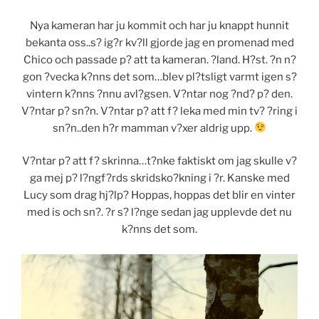
Nya kameran har ju kommit och har ju knappt hunnit
bekanta oss..s? ig?r kv?ll gjorde jag en promenad med
Chico och passade p? att ta kameran. ?land. H?st. ?n n?
gon ?vecka k?nns det som…blev pl?tsligt varmt igen s?
vintern k?nns ?nnu avl?gsen. V?ntar nog ?nd? p? den.
V?ntar p? sn?n. V?ntar p? att f? leka med min tv? ?ring i
sn?n..den h?r mamman v?xer aldrig upp.
V?ntar p? att f? skrinna…t?nke faktiskt om jag skulle v?
ga mej p? l?ngf?rds skridsko?kning i ?r. Kanske med
Lucy som drag hj?lp? Hoppas, hoppas det blir en vinter
med is och sn?. ?r s? l?nge sedan jag upplevde det nu
k?nns det som.