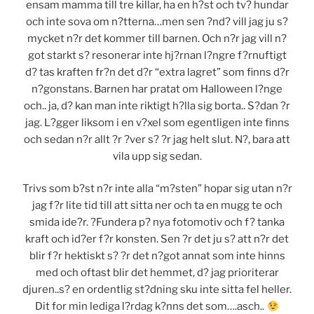
ensam mamma till tre killar, ha en h?st och tv? hundar
och inte sova om n?tterna…men sen ?nd? vill jag ju s?
mycket n?r det kommer till barnen. Och n?r jag vill n?
got starkt s? resonerar inte hj?rnan l?ngre f?rnuftigt
d? tas kraften fr?n det d?r “extra lagret” som finns d?r
n?gonstans. Barnen har pratat om Halloween l?nge
och.. ja, d? kan man inte riktigt h?lla sig borta.. S?dan ?r
jag. L?gger liksom i en v?xel som egentligen inte finns
och sedan n?r allt ?r ?ver s? ?r jag helt slut. N?, bara att
vila upp sig sedan.
Trivs som b?st n?r inte alla “m?sten” hopar sig utan n?r
jag f?r lite tid till att sitta ner och ta en mugg te och
smida ide?r. ?Fundera p? nya fotomotiv och f? tanka
kraft och id?er f?r konsten. Sen ?r det ju s? att n?r det
blir f?r hektiskt s? ?r det n?got annat som inte hinns
med och oftast blir det hemmet, d? jag prioriterar
djuren..s? en ordentlig st?dning sku inte sitta fel heller.
Dit for min lediga l?rdag k?nns det som….asch..