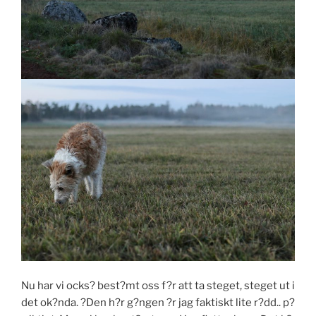
Nu har vi ocks? best?mt oss f?r att ta steget, steget ut i
det ok?nda. ?Den h?r g?ngen ?r jag faktiskt lite r?dd.. p?