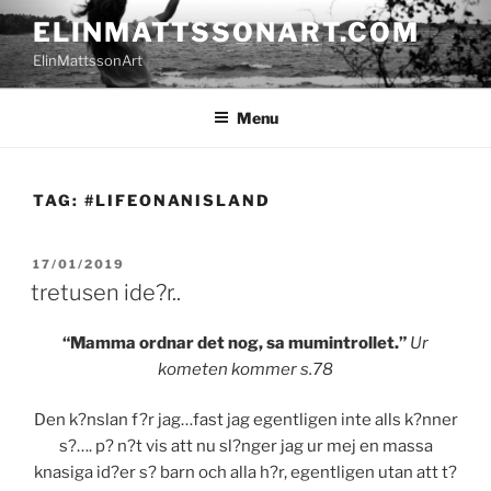
Skip
ELINMATTSSONART.COM
to
ElinMattssonArt
content
Menu
TAG:
#LIFEONANISLAND
POSTED
17/01/2019
ON
tretusen ide?r..
“Mamma ordnar det nog, sa mumintrollet.”
Ur
kometen kommer s.78
Den k?nslan f?r jag…fast jag egentligen inte alls k?nner
s?…. p? n?t vis att nu sl?nger jag ur mej en massa
knasiga id?er s? barn och alla h?r, egentligen utan att t?