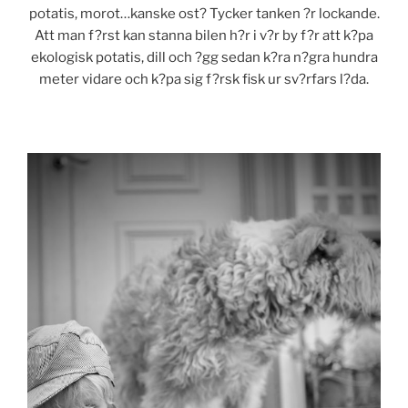
potatis, morot…kanske ost? Tycker tanken ?r lockande.
Att man f?rst kan stanna bilen h?r i v?r by f?r att k?pa
ekologisk potatis, dill och ?gg sedan k?ra n?gra hundra
meter vidare och k?pa sig f?rsk fisk ur sv?rfars l?da.