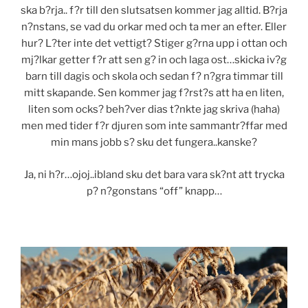
ska b?rja.. f?r till den slutsatsen kommer jag alltid. B?rja
n?nstans, se vad du orkar med och ta mer an efter. Eller
hur? L?ter inte det vettigt? Stiger g?rna upp i ottan och
mj?lkar getter f?r att sen g? in och laga ost…skicka iv?g
barn till dagis och skola och sedan f? n?gra timmar till
mitt skapande. Sen kommer jag f?rst?s att ha en liten,
liten som ocks? beh?ver dias t?nkte jag skriva (haha)
men med tider f?r djuren som inte sammantr?ffar med
min mans jobb s? sku det fungera..kanske?
Ja, ni h?r…ojoj..ibland sku det bara vara sk?nt att trycka
p? n?gonstans “off” knapp…