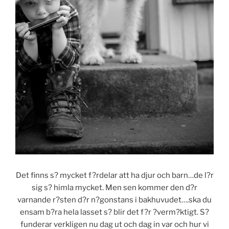
Det finns s? mycket f?rdelar att ha djur och barn…de l?r
sig s? himla mycket. Men sen kommer den d?r
varnande r?sten d?r n?gonstans i bakhuvudet….ska du
ensam b?ra hela lasset s? blir det f?r ?verm?ktigt. S?
funderar verkligen nu dag ut och dag in var och hur vi