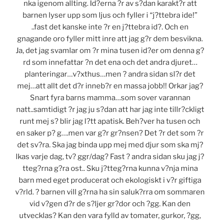
nka igenom allting. Id?erna ?r av s?dan karakt?r att
barnen lyser upp som ljus och fyller i “j?ttebra ide!”
..fast det kanske inte ?r en j?ttebra id?. Och en
gnagande oro fyller mitt inre att jag g?r dem besvikna.
Ja, det jag svamlar om ?r mina tusen id?er om denna g?
rd som innefattar ?n det ena och det andra djuret…
planteringar…v?xthus…men ? andra sidan sl?r det
mej…att allt det d?r inneb?r en massa jobb!! Orkar jag?
Snart fyra barns mamma…som sover varannan
natt..samtidigt ?r jag ju s?dan att har jag inte tillr?ckligt
runt mej s? blir jag l?tt apatisk. Beh?ver ha tusen och
en saker p? g….men var g?r gr?nsen? Det ?r det som ?r
det sv?ra. Ska jag binda upp mej med djur som ska mj?
lkas varje dag, tv? ggr/dag? Fast ? andra sidan sku jag j?
tteg?rna g?ra ost.. Sku j?tteg?rna kunna v?nja mina
barn med eget producerat och ekologiskt i v?r giftiga
v?rld. ? barnen vill g?rna ha sin saluk?rra om sommaren
vid v?gen d?r de s?ljer gr?dor och ?gg. Kan den
utvecklas? Kan den vara fylld av tomater, gurkor, ?gg,