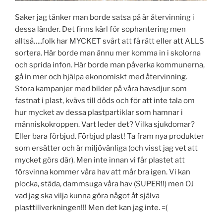
Saker jag tänker man borde satsa på är återvinning i
dessa länder. Det finns kärl för sophantering men
alltså…..folk har MYCKET svårt att få rätt eller att ALLS
sortera. Här borde man ännu mer komma in i skolorna
och sprida infon. Här borde man påverka kommunerna,
gå in mer och hjälpa ekonomiskt med återvinning.
Stora kampanjer med bilder på våra havsdjur som
fastnat i plast, kvävs till döds och för att inte tala om
hur mycket av dessa plastpartiklar som hamnar i
människokroppen. Vart leder det? Vilka sjukdomar?
Eller bara förbjud. Förbjud plast! Ta fram nya produkter
som ersätter och är miljövänliga (och visst jag vet att
mycket görs där). Men inte innan vi får plastet att
försvinna kommer våra hav att mår bra igen. Vi kan
plocka, städa, dammsuga våra hav (SUPER!!) men OJ
vad jag ska vilja kunna göra något åt själva
plasttillverkningen!!! Men det kan jag inte. =(