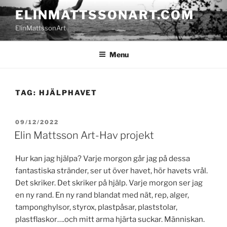
Skip
ELINMATTSSONART.COM
to
ElinMattssonArt
content
Menu
TAG:
HJÄLPHAVET
POSTED
09/12/2022
ON
Elin Mattsson Art-Hav projekt
Hur kan jag hjälpa? Varje morgon går jag på dessa
fantastiska stränder, ser ut över havet, hör havets vrål.
Det skriker. Det skriker på hjälp. Varje morgon ser jag
en ny rand. En ny rand blandat med nät, rep, alger,
tamponghylsor, styrox, plastpåsar, plaststolar,
plastflaskor….och mitt arma hjärta suckar. Människan.