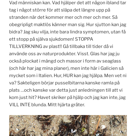
Vad människan kan. Vad hjälper det att någon ibland tar
tag i något större för att släpa det längre upp på
stranden när det kommer mer och mer och mer. Så
obegripligt maktlös känner man sig. Hur sjutton kan jag
bidra? Jag sku vilja, inte bara lindra symptomen, utan få
ett stopp på själva sjukdomen! STOPPA
TILLVERKNING av plast!! Gå tillbaka till tider då vi
använde oss av naturprodukter. Visst. Glas har jag ju
också plockat i mängd och massor i form av seaglass
(och här har jag mina planer), men inte här i Galicien så
mycket som i Italien. Hur, HUR kan jag hjälpa. Men vet ni
va? Sakteligen börjar pusselbitarna kanske ramla på
plats …och kanske var detta just anledningen till att vi
kom just hit? Havet skriker på hjälp och jag kan inte, jag
VILL INTE blunda. Mitt hjärta gråter.