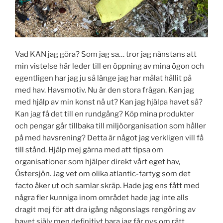
Vad KAN jag göra? Som jag sa… tror jag nånstans att
min vistelse här leder till en öppning av mina ögon och
egentligen har jag ju så länge jag har målat hållit på
med hav. Havsmotiv. Nu är den stora frågan. Kan jag
med hjälp av min konst nå ut? Kan jag hjälpa havet så?
Kan jag få det till en rundgång? Köp mina produkter
och pengar går tillbaka till miljöorganisation som håller
på med havsrening? Detta är något jag verkligen vill få
till stånd. Hjälp mej gärna med att tipsa om
organisationer som hjälper direkt vårt eget hav,
Östersjön. Jag vet om olika atlantic-fartyg som det
facto åker ut och samlar skräp. Hade jag ens fått med
några fler kunniga inom området hade jag inte alls
dragit mej för att dra igång någonslags rengöring av
havet själv men definitivt bara jag får nys om rätt