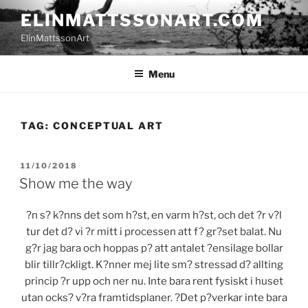
Skip
ELINMATTSSONART.COM
to
ElinMattssonArt
content
Menu
TAG:
CONCEPTUAL ART
POSTED
11/10/2018
ON
Show me the way
?n s? k?nns det som h?st, en varm h?st, och det ?r v?l
tur det d? vi ?r mitt i processen att f? gr?set balat. Nu
g?r jag bara och hoppas p? att antalet ?ensilage bollar
blir tillr?ckligt. K?nner mej lite sm? stressad d? allting
princip ?r upp och ner nu. Inte bara rent fysiskt i huset
utan ocks? v?ra framtidsplaner. ?Det p?verkar inte bara