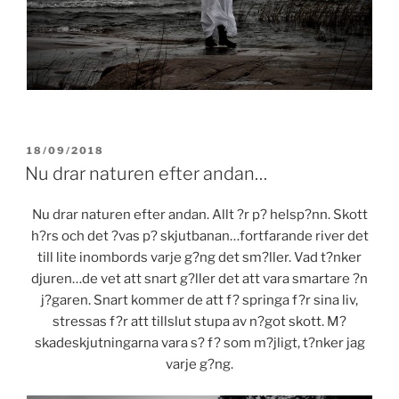
POSTED
18/09/2018
ON
Nu drar naturen efter andan…
Nu drar naturen efter andan. Allt ?r p? helsp?nn. Skott
h?rs och det ?vas p? skjutbanan…fortfarande river det
till lite inombords varje g?ng det sm?ller. Vad t?nker
djuren…de vet att snart g?ller det att vara smartare ?n
j?garen. Snart kommer de att f? springa f?r sina liv,
stressas f?r att tillslut stupa av n?got skott. M?
skadeskjutningarna vara s? f? som m?jligt, t?nker jag
varje g?ng.