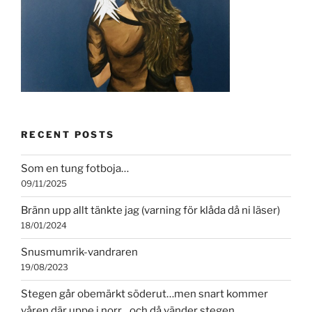
RECENT POSTS
Som en tung fotboja…
09/11/2025
Bränn upp allt tänkte jag (varning för klåda då ni läser)
18/01/2024
Snusmumrik-vandraren
19/08/2023
Stegen går obemärkt söderut…men snart kommer
våren där uppe i norr…och då vänder stegen