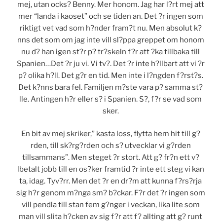
mej, utan ocks? Benny. Mer honom. Jag har l?rt mej att
mer “landa i kaoset” och se tiden an. Det ?r ingen som
riktigt vet vad som h?nder fram?t nu. Men absolut k?
nns det som om jag inte vill sl?ppa greppet om honom
nu d? han igen st?r p? tr?skeln f?r att ?ka tillbaka till
Spanien…Det ?r ju vi. Vi tv?. Det ?r inte h?llbart att vi ?r
p? olika h?ll. Det g?r en tid. Men inte i l?ngden f?rst?s.
Det k?nns bara fel. Familjen m?ste vara p? samma st?
lle. Antingen h?r eller s? i Spanien. S?, f?r se vad som
sker.
En bit av mej skriker,” kasta loss, flytta hem hit till g?
rden, till sk?rg?rden och s? utvecklar vi g?rden
tillsammans”. Men steget ?r stort. Att g? fr?n ett v?
lbetalt jobb till en os?ker framtid ?r inte ett steg vi kan
ta, idag. Tyv?rr. Men det ?r en dr?m att kunna f?rs?rja
sig h?r genom m?nga sm? b?ckar. F?r det ?r ingen som
vill pendla till stan fem g?nger i veckan, lika lite som
man vill slita h?cken av sig f?r att f? allting att g? runt