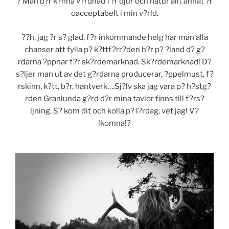
? Man b?r k?nna v?rdnad f?r djur och natur allt annat ?r
oacceptabelt i min v?rld.
??h, jag ?r s? glad, f?r inkommande helg har man alla
chanser att fylla p? k?ttf?rr?den h?r p? ?land d? g?
rdarna ?ppnar f?r sk?rdemarknad. Sk?rdemarknad! D?
s?ljer man ut av det g?rdarna producerar, ?ppelmust, f?
rskinn, k?tt, b?r, hantverk….Sj?lv ska jag vara p? h?stg?
rden Granlunda g?rd d?r mina tavlor finns till f?rs?
ljning. S? kom dit och kolla p? l?rdag, vet jag! V?
lkomna!?