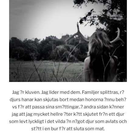
Jag ?r kluven. Jag lider med dem. Familjer splittras, r?
djurs hanar kan skjutas bort medan honorna ?nnu beh?
vs f?r att passa sina sm?ttingar..? andra sidan k?nner
jag att jag mycket hellre ?ter k?tt skjutet fr?n ett djur
som levt lyckligt i det vilda ?n n?got djur som avlats och
st?tt i en bur f?r att sluta som mat.