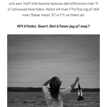
och sen ?nd? inte kunna njuta av det eftersom man ?r
s? stressad hela tiden. Helst vill man f?rs?rja sig p? det
man ?lskar mest. S? vi f?r se tiden an.
N?t h?nder. Snart. Det k?nner jag p? mej.?