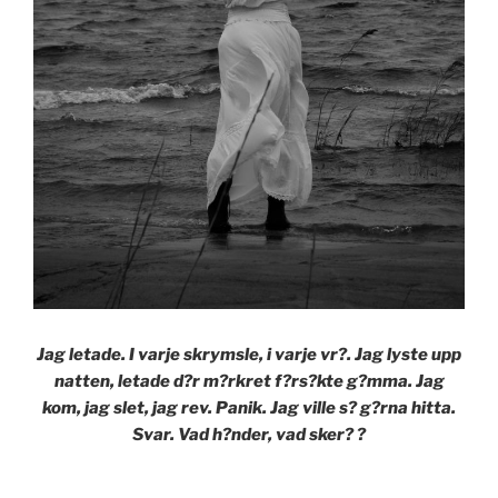
Jag letade. I varje skrymsle, i varje vr?. Jag lyste upp
natten, letade d?r m?rkret f?rs?kte g?mma. Jag
kom, jag slet, jag rev. Panik. Jag ville s? g?rna hitta.
Svar. Vad h?nder, vad sker? ?