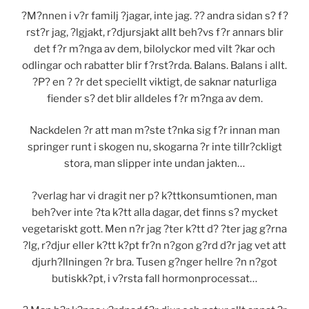
?M?nnen i v?r familj ?jagar, inte jag. ?? andra sidan s? f?
rst?r jag, ?lgjakt, r?djursjakt allt beh?vs f?r annars blir
det f?r m?nga av dem, bilolyckor med vilt ?kar och
odlingar och rabatter blir f?rst?rda. Balans. Balans i allt.
?P? en ? ?r det speciellt viktigt, de saknar naturliga
fiender s? det blir alldeles f?r m?nga av dem.
Nackdelen ?r att man m?ste t?nka sig f?r innan man
springer runt i skogen nu, skogarna ?r inte tillr?ckligt
stora, man slipper inte undan jakten…
?verlag har vi dragit ner p? k?ttkonsumtionen, man
beh?ver inte ?ta k?tt alla dagar, det finns s? mycket
vegetariskt gott. Men n?r jag ?ter k?tt d? ?ter jag g?rna
?lg, r?djur eller k?tt k?pt fr?n n?gon g?rd d?r jag vet att
djurh?llningen ?r bra. Tusen g?nger hellre ?n n?got
butiskk?pt, i v?rsta fall hormonprocessat…