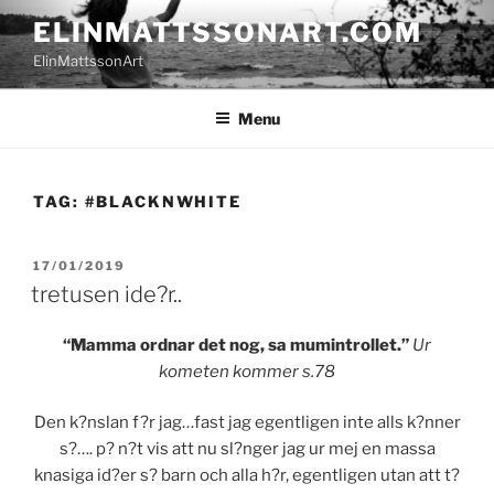
Skip
ELINMATTSSONART.COM
to
ElinMattssonArt
content
Menu
TAG:
#BLACKNWHITE
POSTED
17/01/2019
ON
tretusen ide?r..
“Mamma ordnar det nog, sa mumintrollet.”
Ur
kometen kommer s.78
Den k?nslan f?r jag…fast jag egentligen inte alls k?nner
s?…. p? n?t vis att nu sl?nger jag ur mej en massa
knasiga id?er s? barn och alla h?r, egentligen utan att t?