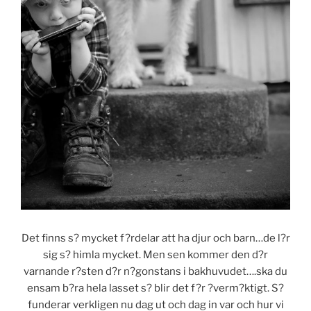
Det finns s? mycket f?rdelar att ha djur och barn…de l?r
sig s? himla mycket. Men sen kommer den d?r
varnande r?sten d?r n?gonstans i bakhuvudet….ska du
ensam b?ra hela lasset s? blir det f?r ?verm?ktigt. S?
funderar verkligen nu dag ut och dag in var och hur vi