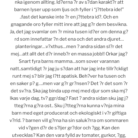
nka igenom allting. Id?erna ?r av s?dan karakt?r att
barnen lyser upp som ljus och fyller i “j?ttebra ide!”
..fast det kanske inte ?r en j?ttebra id?. Och en
gnagande oro fyller mitt inre att jag g?r dem besvikna.
Ja, det jag svamlar om ?r mina tusen id?er om denna g?
rd som innefattar ?n det ena och det andra djuret…
planteringar…v?xthus…men ? andra sidan sl?r det
mej…att allt det d?r inneb?r en massa jobb!! Orkar jag?
Snart fyra barns mamma…som sover varannan
natt..samtidigt ?r jag ju s?dan att har jag inte tillr?ckligt
runt mej s? blir jag l?tt apatisk. Beh?ver ha tusen och
en saker p? g….men var g?r gr?nsen? Det ?r det som ?r
det sv?ra. Ska jag binda upp mej med djur som ska mj?
lkas varje dag, tv? ggr/dag? Fast ? andra sidan sku jag j?
tteg?rna g?ra ost.. Sku j?tteg?rna kunna v?nja mina
barn med eget producerat och ekologiskt i v?r giftiga
v?rld. ? barnen vill g?rna ha sin saluk?rra om sommaren
vid v?gen d?r de s?ljer gr?dor och ?gg. Kan den
utvecklas? Kan den vara fylld av tomater, gurkor, ?gg,