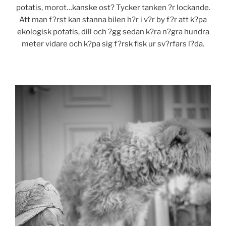
potatis, morot…kanske ost? Tycker tanken ?r lockande.
Att man f?rst kan stanna bilen h?r i v?r by f?r att k?pa
ekologisk potatis, dill och ?gg sedan k?ra n?gra hundra
meter vidare och k?pa sig f?rsk fisk ur sv?rfars l?da.