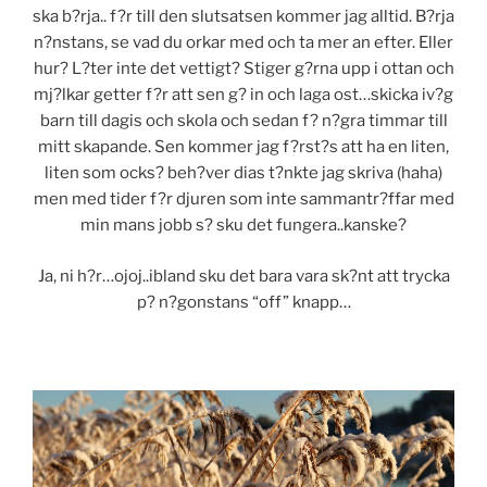
ska b?rja.. f?r till den slutsatsen kommer jag alltid. B?rja
n?nstans, se vad du orkar med och ta mer an efter. Eller
hur? L?ter inte det vettigt? Stiger g?rna upp i ottan och
mj?lkar getter f?r att sen g? in och laga ost…skicka iv?g
barn till dagis och skola och sedan f? n?gra timmar till
mitt skapande. Sen kommer jag f?rst?s att ha en liten,
liten som ocks? beh?ver dias t?nkte jag skriva (haha)
men med tider f?r djuren som inte sammantr?ffar med
min mans jobb s? sku det fungera..kanske?
Ja, ni h?r…ojoj..ibland sku det bara vara sk?nt att trycka
p? n?gonstans “off” knapp…