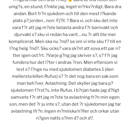
umg?s, en stund, t?nkte jag, Inget m?rkv?rdigt. Bara dra
andan. Bort fr?n sjukdom och till den mest l?kande
plats p? jorden…norr. Fj?ll. ? Bara vi, och sku det inte
vara f?r att jag m?ste belasta andra f?r barnvakt och
djurvakt s? sku vi redan ha varit….nu ?r allt lite mer
komplicerat. Men ska nu ?nd? se om vi inte sku f? till en
l?ng helg ?nd?. Sku ocks? vara sk?nt att sova ett par n?
tter igen ost?rt. ?Varje g?ng jag skriver s?, s? f?r jag
fundera hur det l?ter i andras ?ron. Men eftersom vi
levt s? l?nge nu med sjukdomen diabetes 1 (den
mellersta killen Rufus) s? ?r det nog bara en sak som
man beh?ver. Avlastning. Det skyller jag bara p?
sjukdomen f?rst?s, inte Rufus. I b?rjan hade jag d?ligt
samvete f?r att jag m?ste ta avlastning fr?n min egen
son, men det ?r ju inte s?, utan det ?r sjukdomen jag tar
avlastning ifr?n. Ingen m?nniska h?ller och orkar utan
n?gon natts s?mn d? och d?.