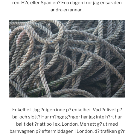
ren. H?r, eller Spanien? Ena dagen tror jag ensak den
andra en annan.
Enkelhet. Jag ?r igen inne p? enkelhet. Vad ?r livet p?
bal och slott? Hur m?nga g?nger har jag inte h?rt hur
ballt det ?r att bo i ex. London. Men att g? ut med
barnvagnen p? eftermiddagen i London, d? trafiken g?r