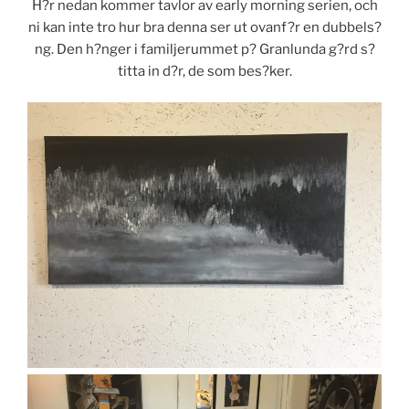
H?r nedan kommer tavlor av early morning serien, och
ni kan inte tro hur bra denna ser ut ovanf?r en dubbels?
ng. Den h?nger i familjerummet p? Granlunda g?rd s?
titta in d?r, de som bes?ker.