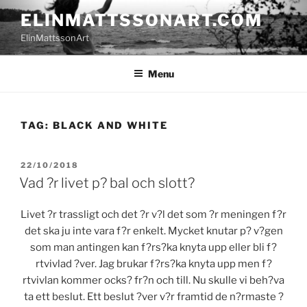
Skip
ELINMATTSSONART.COM
to
ElinMattssonArt
content
Menu
TAG:
BLACK AND WHITE
POSTED
22/10/2018
ON
Vad ?r livet p? bal och slott?
Livet ?r trassligt och det ?r v?l det som ?r meningen f?r
det ska ju inte vara f?r enkelt. Mycket knutar p? v?gen
som man antingen kan f?rs?ka knyta upp eller bli f?
rtvivlad ?ver. Jag brukar f?rs?ka knyta upp men f?
rtvivlan kommer ocks? fr?n och till. Nu skulle vi beh?va
ta ett beslut. Ett beslut ?ver v?r framtid de n?rmaste ?