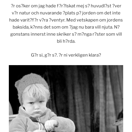
?r os?ker om jag hade f?r?lskat mej s? huvudl?st ?ver
v?r natur och nuvarande ?plats p? jorden om det inte
hade varit?f?r v?ra ?ventyr. Med vetskapen om jordens
baksida, k?nns det som om ?jag nu bara vill njuta. N?
gonstans innerst inne skriker s? m?nga r?ster som vill
bli h?rda.
G?r si, g?r s?. ?r ni verkligen klara?