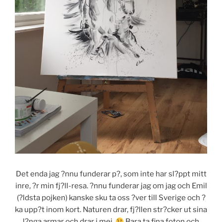
Det enda jag ?nnu funderar p?, som inte har sl?ppt mitt
inre, ?r min fj?ll-resa. ?nnu funderar jag om jag och Emil
(?ldsta pojken) kanske sku ta oss ?ver till Sverige och ?
ka upp?t inom kort. Naturen drar, fj?llen str?cker ut sina
l?nga armar och drar i mej.
Bara ta fina foton och