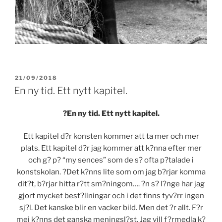
POSTED
21/09/2018
ON
En ny tid. Ett nytt kapitel.
?En ny tid. Ett nytt kapitel.
Ett kapitel d?r konsten kommer att ta mer och mer
plats. Ett kapitel d?r jag kommer att k?nna efter mer
och g? p? “my sences” som de s? ofta p?talade i
konstskolan. ?Det k?nns lite som om jag b?rjar komma
dit?t, b?rjar hitta r?tt sm?ningom…. ?n s? l?nge har jag
gjort mycket best?llningar och i det finns tyv?rr ingen
sj?l. Det kanske blir en vacker bild. Men det ?r allt. F?r
mej k?nns det ganska meningsl?st. Jag vill f?rmedla k?