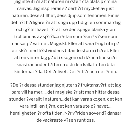
jag inte ifr?n att naturen m?ste f? ta plats p? mina
canvas. Jag inspireras s? oerh?rt mycket av just
naturen, dess stillhet, dess djup som fenomen. Finns
det n?t h?rligare ?n att stiga upp tidigt en sommardag
och g? till havet f?r att se den spegelblanka ytan
trollbindas av sj?r?k…n?stan som ?sm? v?sen som
dansar p? vattnet. Magiskt. Eller att vara l?ngt ute p?
ett sk?r med h?stvindens bitande storm i h?ret. Eller
att en vinterdag g? ut i skogen och k?nna hur sn?n
knastrar under f?tterna och den kalla luften bita
kinderna r?da. Det ?r livet. Det ?r h?r och det ?r nu.
?De ?r dessa stunder jag njuter s? fruktansv?rt, att jag
bara vill ha mer…. det magiska ?r att man hittar dessa
stunder ?verallt i naturen…det kan vara skogen, det kan
vara intill en tj?rn, det kan vara ute p? havet…
hemligheten ?r ofta tiden. N?r v?rlden sover d? dansar
de vackraste v?sen runt oss.