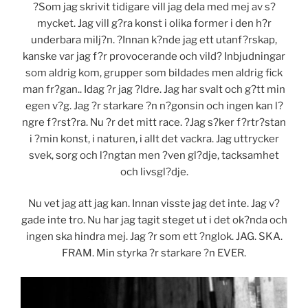
?Som jag skrivit tidigare vill jag dela med mej av s?
mycket. Jag vill g?ra konst i olika former i den h?r
underbara milj?n. ?Innan k?nde jag ett utanf?rskap,
kanske var jag f?r provocerande och vild? Inbjudningar
som aldrig kom, grupper som bildades men aldrig fick
man fr?gan.. Idag ?r jag ?ldre. Jag har svalt och g?tt min
egen v?g. Jag ?r starkare ?n n?gonsin och ingen kan l?
ngre f?rst?ra. Nu ?r det mitt race. ?Jag s?ker f?rtr?stan
i ?min konst, i naturen, i allt det vackra. Jag uttrycker
svek, sorg och l?ngtan men ?ven gl?dje, tacksamhet
och livsgl?dje.
Nu vet jag att jag kan. Innan visste jag det inte. Jag v?
gade inte tro. Nu har jag tagit steget ut i det ok?nda och
ingen ska hindra mej. Jag ?r som ett ?nglok. JAG. SKA.
FRAM. Min styrka ?r starkare ?n EVER.