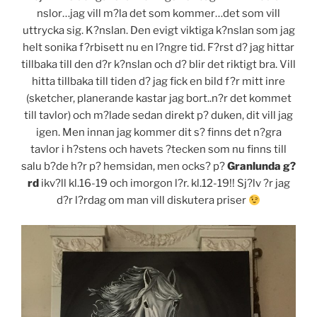
nslor…jag vill m?la det som kommer…det som vill
uttrycka sig. K?nslan. Den evigt viktiga k?nslan som jag
helt sonika f?rbisett nu en l?ngre tid. F?rst d? jag hittar
tillbaka till den d?r k?nslan och d? blir det riktigt bra. Vill
hitta tillbaka till tiden d? jag fick en bild f?r mitt inre
(sketcher, planerande kastar jag bort..n?r det kommet
till tavlor) och m?lade sedan direkt p? duken, dit vill jag
igen. Men innan jag kommer dit s? finns det n?gra
tavlor i h?stens och havets ?tecken som nu finns till
salu b?de h?r p? hemsidan, men ocks? p?
Granlunda g?
rd
ikv?ll kl.16-19 och imorgon l?r. kl.12-19!! Sj?lv ?r jag
d?r l?rdag om man vill diskutera priser