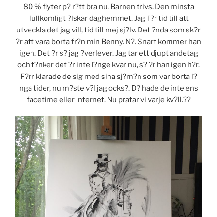
80 % flyter p? r?tt bra nu. Barnen trivs. Den minsta
fullkomligt ?lskar daghemmet. Jag f?r tid till att
utveckla det jag vill, tid till mej sj?lv. Det ?nda som sk?r
?r att vara borta fr?n min Benny. N?. Snart kommer han
igen. Det ?r s? jag ?verlever. Jag tar ett djupt andetag
och t?nker det ?r inte l?nge kvar nu, s? ?r han igen h?r.
F?rr klarade de sig med sina sj?m?n som var borta l?
nga tider, nu m?ste v?l jag ocks?. D? hade de inte ens
facetime eller internet. Nu pratar vi varje kv?ll.??