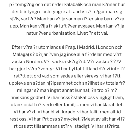
p? tomg?ng och det r?der kalabalik och man k?nner hur
det blir tyngre och tyngre att andas s? fr?gar man sig
sj?lv, varf?r? Man kan v?lja var man l?ter sina barn v?xa
upp. Man kan v?lja frisk luft ?ver avgaser. Man kan v?lja
natur ?ver urbanisation. Livet ?r ett val.
Efter v?ra ?r utomlands (i Prag, I Madrid, I London och
Malaga) s? b?rjar ?ven jag inse alla f?rdelar med v?rt
vackra Norden. V?r vackra sk?rg?rd. V?r vackra ?.??Vi
har gjort v?ra ?ventyr. Vi har flyttat till land d?r vi inte f?
rst?tt ett ord vad som sades eller skrevs, vi har f?tt
uppleva en s?dan hj?lpsamhet och sn?llhet av totala fr?
mlingar s? man inget annat kunnat, ?n tro p? m?
nniskans godhet. Vi har ocks? stakat oss vingligt fram,
utan socialt n?tverk eller familj… men vi har klarat det.
Vi har v?xt. Vi har blivit lurade, vi har fallit men alltid
rest oss. Vi har l?rt oss s? mycket. ?Mest av allt har vi l?
rt oss att tillsammans st?r vi stadigt. Vi har st?rkts.