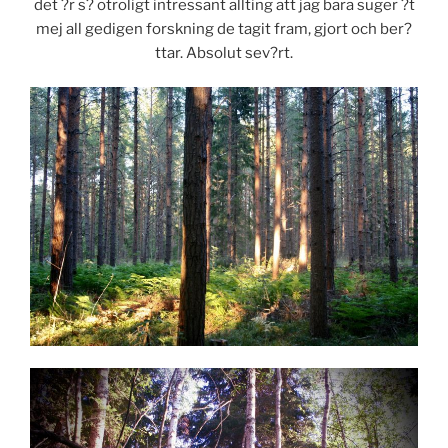
det ?r s? otroligt intressant allting att jag bara suger ?t
mej all gedigen forskning de tagit fram, gjort och ber?
ttar. Absolut sev?rt.