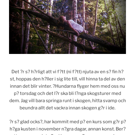
Det ?r s? h?rligt att vi f?tt (ni f?tt) njuta av en s? fin h?
st, hoppas den h?ller i sig lite till, vill hinna ta del av den
innan det blir vinter. ?Hundarna flyger hem med oss nu
p? torsdag och det l?r ska bli l?nga skogsturer med
dem. Jag vill bara springa runt i skogen, hitta svamp och
beundra allt det vackra innan skogen g?r i ide.
?r s? glad ocks?, har kommit med p? en kurs som g?r p?
h?ga kusten i november n?gra dagar, annan konst. Ber?