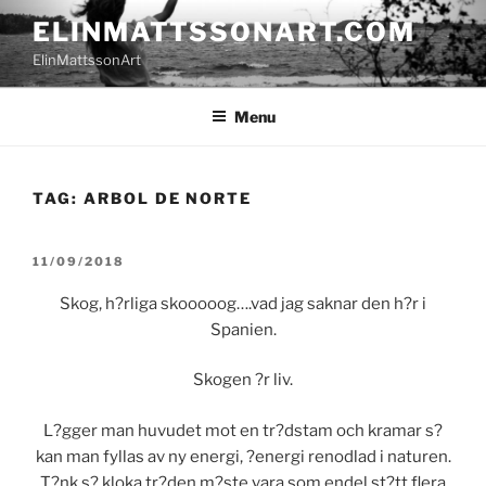
Skip
ELINMATTSSONART.COM
to
ElinMattssonArt
content
Menu
TAG:
ARBOL DE NORTE
POSTED
11/09/2018
ON
Skog, h?rliga skooooog….vad jag saknar den h?r i
Spanien.
Skogen ?r liv.
L?gger man huvudet mot en tr?dstam och kramar s?
kan man fyllas av ny energi, ?energi renodlad i naturen.
T?nk s? kloka tr?den m?ste vara som endel st?tt flera