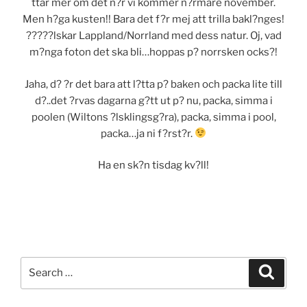
ttar mer om det n?r vi kommer n?rmare november.
Men h?ga kusten!! Bara det f?r mej att trilla bakl?nges!
?????lskar Lappland/Norrland med dess natur. Oj, vad
m?nga foton det ska bli…hoppas p? norrsken ocks?!
Jaha, d? ?r det bara att l?tta p? baken och packa lite till
d?..det ?rvas dagarna g?tt ut p? nu, packa, simma i
poolen (Wiltons ?lsklingsg?ra), packa, simma i pool,
packa…ja ni f?rst?r.
Ha en sk?n tisdag kv?ll!
Search
Search
for: