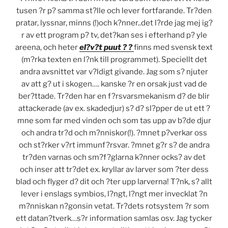
tusen ?r p? samma st?lle och lever fortfarande. Tr?den
pratar, lyssnar, minns (!)och k?nner..det l?rde jag mej ig?
r av ett program p? tv, det?kan ses i efterhand p? yle
areena, och heter
el?v?t puut ? ?
finns med svensk text
(m?rka texten en l?nk till programmet). Speciellt det
andra avsnittet var v?ldigt givande. Jag som s? njuter
av att g? ut i skogen…. kanske ?r en orsak just vad de
ber?ttade. Tr?den har en f?rsvarsmekanism d? de blir
attackerade (av ex. skadedjur) s? d? sl?pper de ut ett ?
mne som far med vinden och som tas upp av b?de djur
och andra tr?d och m?nniskor(!). ?mnet p?verkar oss
och st?rker v?rt immunf?rsvar. ?mnet g?r s? de andra
tr?den varnas och sm?f?glarna k?nner ocks? av det
och inser att tr?det ex. kryllar av larver som ?ter dess
blad och flyger d? dit och ?ter upp larverna! T?nk, s? allt
lever i enslags symbios, l?ngt, l?ngt mer invecklat ?n
m?nniskan n?gonsin vetat. Tr?dets rotsystem ?r som
ett datan?tverk…s?r information samlas osv. Jag tycker